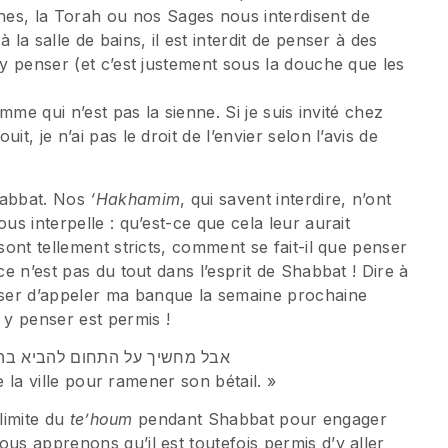
s, la Torah ou nos Sages nous interdisent de
 la salle de bains, il est interdit de penser à des
 y penser (et c’est justement sous la douche que les
emme qui n’est pas la sienne. Si je suis invité chez
t, je n’ai pas le droit de l’envier selon l’avis de
habbat. Nos
‘Hakhamim
, qui savent interdire, n’ont
us interpelle : qu’est-ce que cela leur aurait
sont tellement stricts, comment se fait-il que penser
ce n’est pas du tout dans l’esprit de Shabbat ! Dire à
ser d’appeler ma banque la semaine prochaine
 y penser est permis !
gne ensuite : אבל מחשיך על התחום להביא בהמתו
de la ville pour ramener son bétail. »
 limite du
te’houm
pendant Shabbat pour engager
us apprenons qu’il est toutefois permis d’y aller