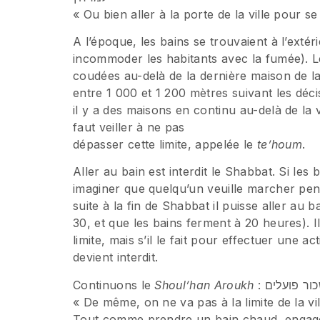
« Ou bien aller à la porte de la ville pour se
A l’époque, les bains se trouvaient à l’exté
incommoder les habitants avec la fumée). Le
coudées au-delà de la dernière maison de la
entre 1 000 et 1 200 mètres suivant les déc
il y a des maisons en continu au-delà de la 
faut veiller à ne pas
dépasser cette limite, appelée le
te’houm
.
Aller au bain est interdit le Shabbat. Si le
imaginer que quelqu’un veuille marcher pend
suite à la fin de Shabbat il puisse aller au
30, et que les bains ferment à 20 heures). I
limite, mais s’il le fait pour effectuer une a
devient interdit.
Continuons le
Shoul’han Aroukh
: ר פועלים
« De même, on ne va pas à la limite de la vi
Tout comme prendre un bain chaud, engage