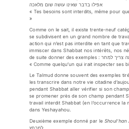
אפילו בדבר שאינו עושה שום מלאכה
« Tes besoins sont interdits, même pour que
»
Comme on le sait, il existe trente-neuf catég
se subdivisent en un grand nombre de trav
action qui n’est pas interdite en tant que tr
immiscer dans Shabbat nos intérêts, nos né
de suite donner des exe
« Comme quelqu’un qui irait inspecter ses bi
Le Talmud donne souvent des exemples tirés 
les transcrire dans notre vie citadine d’auj
pendant Shabbat aller vérifier si son champ 
se promener près de son champ pendant Shab
travail interdit Shabbat (en l’occurrence la 
dans Yeshayahou.
Deuxième exemple donné par le
Shoul’han
למרחץ