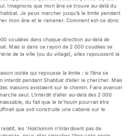
ul. Imaginons que mon âne se trouve au-delà du
 Shabbat. Je peux marcher jusqu’à la limite pendant
rcher mon âne et le ramener. Comment est-ce donc
2 000 coudées dans chaque direction au-delà de
bbat. Mais si dans ce rayon de 2 000 coudées se
érie de la ville (ou du village), elles repoussent la
ison isolée qui repousse la limite : si l’âne se
n interdit pendant Shabbat d’aller le chercher. Mais
 si des maisons existaient sur le chemin. Faire avancer
 marche seul. L’interdit d’aller au-delà des 2 000
naissable, du fait que le
te’houm
pourrait être
ffirait que soit construite une cabane sur le
relatif, les
‘Hakhamim
n’interdisent pas de
utorisée, pour aller chercher l’âne juste après