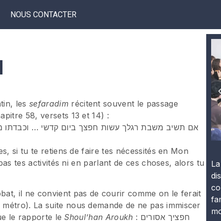
NOUS CONTACTER
l
in, les
sefaradim
récitent souvent le passage
pitre 58, versets 13 et 14) :
אם תשיב משבת רגלך עשות חפצך ביום קדשי … וכבדתו מ
s, si tu te retiens de faire tes nécessités en Mon
 pas tes activités ni en parlant de ces choses, alors tu
La
di
co
at, il ne convient pas de courir comme on le ferait
fa
 métro). La suite nous demande de ne pas immiscer
mo
que le rapporte le
Shoul’han Aroukh
: חפציך אסורים