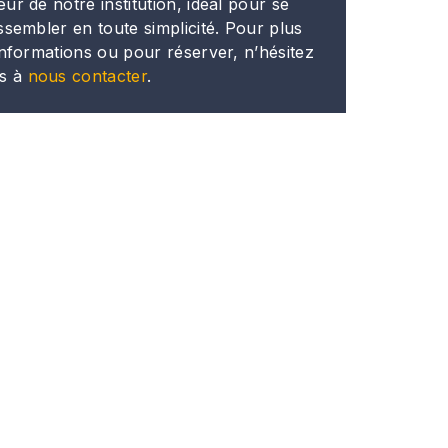
ur de notre institution, idéal pour se
ssembler en toute simplicité. Pour plus
informations ou pour réserver, n’hésitez
s à
nous contacter
.