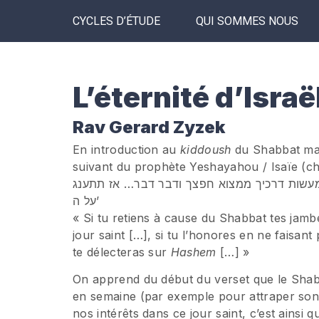
CYCLES D’ÉTUDE
QUI SOMMES NOUS
L’éternité d’Israë
Rav Gerard Zyzek
En introduction au
kiddoush
du Shabbat mat
suivant du prophète Yeshayahou / Isaïe (cha
עשות דרכיך ממצוא חפצך ודבר דבר… אז תתענג
על ה’
« Si tu retiens à cause du Shabbat tes jambe
jour saint […], si tu l’honores en ne faisant
te délecteras sur
Hashem
[…] »
On apprend du début du verset que le Shabb
en semaine (par exemple pour attraper son
nos intérêts dans ce jour saint, c’est ainsi 