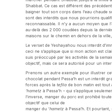
Shabbat. Ce cas est différent des précéden
baigner tout son corps dans l’eau chaude so
sont des interdits que nous pourrions qualifie
reconnaissable. Il n’y a aucun moyen que l
au-delà des 2 000 coudées depuis la dernière m
maisons sur le chemin en dehors de la ville,
Le verset de Yeshayahou nous interdit d’i
ceci ne s’applique que si mon action est cla
suis préoccupé par les activités de la semai
objectif, mais ce sera autorisé pour un interdi
Prenons un autre exemple pour illustrer cett
chocolat pendant Pessa’h est un interdit g
forces après la
tefila
de bon matin est tout à
‘hametz
à Pessa’h – qui s’applique seulement h
l’inverse, manger du porc est prohibé toute 
objectif que celui de
manger du
‘hametz
à Pessa’h. Et pourtant, 