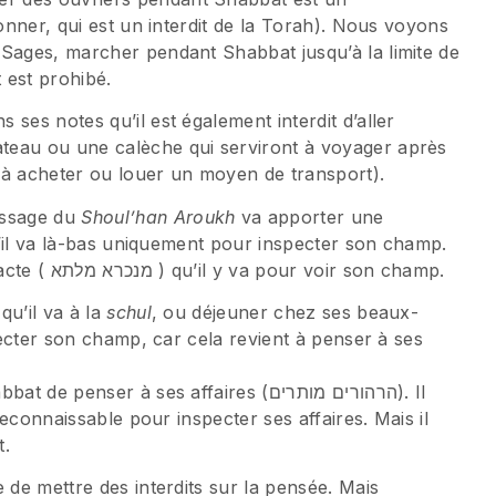
sonner, qui est un interdit de la Torah). Nous voyons
 Sages, marcher pendant Shabbat jusqu’à la limite de
t est prohibé.
 ses notes qu’il est également interdit d’aller
teau ou une calèche qui serviront à voyager après
er à acheter ou louer un moyen de transport).
assage du
Shoul’han Aroukh
va apporter une
 s’il va là-bas uniquement pour inspecter son champ.
C’est-à-dire s’il est reconnaissable par son acte ( מנכרא מלתא ) qu’il y va pour voir son champ.
qu’il va à la
schul
, ou déjeuner chez ses beaux-
specter son champ, car cela revient à penser à ses
ser à ses affaires (הרהורים מותרים). Il
 reconnaissable pour inspecter ses affaires. Mais il
t.
 de mettre des interdits sur la pensée. Mais