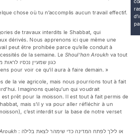
cœ
ra
lque chose où tu n’accomplis aucun travail effectif.
d’
pa
ories de travaux interdits le Shabbat, qui
aux dérivés. Nous apprenons ici que même une
avail peut être prohibée parce qu’elle conduit à
cessités de la semaine. Le
Shoul’han Aroukh
va tout
mples : כגון שמעיין נכסיו לראות מה צריך למחר
ens pour voir ce qu’il aura à faire demain. »
de la vie agricole, mais nous pourrions tout à fait
ourd’hui. Imaginons quelqu’un qui voudrait
est prêt pour la moisson. Il est tout à fait permis de
bat, mais s’il y va pour aller réfléchir à un
moisson), c’est interdit sur la base de notre verset
 Aroukh
: או לילך לפתח המדינה כדי שימהר לצאת בלילה