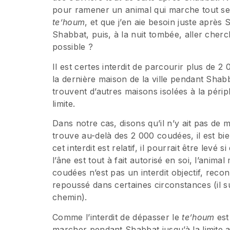
pour ramener un animal qui marche tout se
te’houm
, et que j’en aie besoin juste après
Shabbat, puis, à la nuit tombée, aller che
possible ?
Il est certes interdit de parcourir plus de 
la dernière maison de la ville pendant Sha
trouvent d’autres maisons isolées à la périph
limite.
Dans notre cas, disons qu’il n’y ait pas de ma
trouve au-delà des 2 000 coudées, il est bie
cet interdit est relatif, il pourrait être levé
l’âne est tout à fait autorisé en soi, l’animal
coudées n’est pas un interdit objectif, recon
repoussé dans certaines circonstances (il su
chemin).
Comme l’interdit de dépasser le
te’houm
est 
marcher pendant Shabbat jusqu’à la limite a