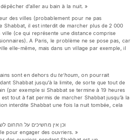
 dépêcher d’aller au bain à la nuit. »
rieur des villes (probablement pour ne pas
 Shabbat, il est interdit de marcher plus de 2 000
 ville (ce qui représente une distance comprise
isionnaires). A Paris, le problème ne se pose pas, car
ville elle-même, mais dans un village par exemple, il
s bains sont en dehors du
te’houm
, on pourrait
ant Shabbat jusqu’à la limite, de sorte que tout de
 bain (par exemple si Shabbat se termine à 19 heures
l est tout à fait permis de marcher Shabbat jusqu’à la
ction interdite Shabbat une fois la nuit tombée, cela
וכן אין מחשיכים על התחום לשכו
lle pour engager des ouvriers. »
r des ouvriers pendant Shabbat est un