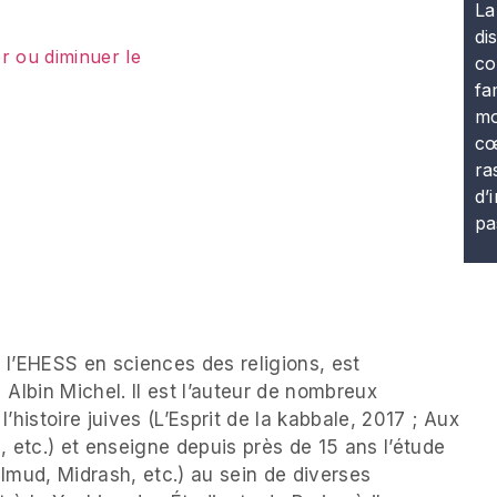
La
di
r ou diminuer le
co
fa
mo
cœ
ra
d’
pa
 l’EHESS en sciences des religions, est
 Albin Michel. Il est l’auteur de nombreux
’histoire juives (L’Esprit de la kabbale, 2017 ; Aux
, etc.) et enseigne depuis près de 15 ans l’étude
lmud, Midrash, etc.) au sein de diverses