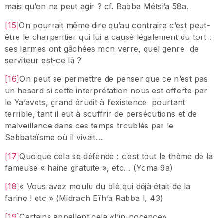
mais qu’on ne peut agir ? cf. Babba Métsi’a 58a.
[15]
On pourrait même dire qu’au contraire c’est peut-
être le charpentier qui lui a causé légalement du tort :
ses larmes ont gâchées mon verre, quel genre de
serviteur est-ce là ?
[16]
On peut se permettre de penser que ce n’est pas
un hasard si cette interprétation nous est offerte par
le Ya’avets, grand érudit à l’existence pourtant
terrible, tant il eut à souffrir de persécutions et de
malveillance dans ces temps troublés par le
Sabbataïsme où il vivait…
[17]
Quoique cela se défende : c’est tout le thème de la
fameuse « haine gratuite », etc… (Yoma 9a)
[18]
« Vous avez moulu du blé qui déjà était de la
farine ! etc » (Midrach Eïh’a Rabba I, 43)
[19]
Certains appellent cela «l’in-nocence»