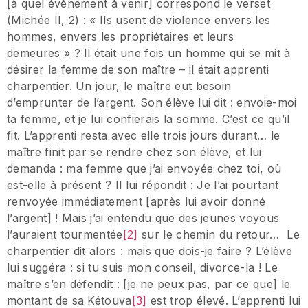
[à quel événement à venir] correspond le verset
(Michée II, 2) : « Ils usent de violence envers les
hommes, envers les propriétaires et leurs
demeures » ? Il était une fois un homme qui se mit à
désirer la femme de son maître – il était apprenti
charpentier. Un jour, le maître eut besoin
d’emprunter de l’argent. Son élève lui dit : envoie-moi
ta femme, et je lui confierais la somme. C’est ce qu’il
fit. L’apprenti resta avec elle trois jours durant… le
maître finit par se rendre chez son élève, et lui
demanda : ma femme que j’ai envoyée chez toi, où
est-elle à présent ? Il lui répondit : Je l’ai pourtant
renvoyée immédiatement [après lui avoir donné
l’argent] ! Mais j’ai entendu que des jeunes voyous
l’auraient tourmentée
[2]
sur le chemin du retour… Le
charpentier dit alors : mais que dois-je faire ? L’élève
lui suggéra : si tu suis mon conseil, divorce-la ! Le
maître s’en défendit : [je ne peux pas, par ce que] le
montant de sa Kétouva
[3]
est trop élevé. L’apprenti lui