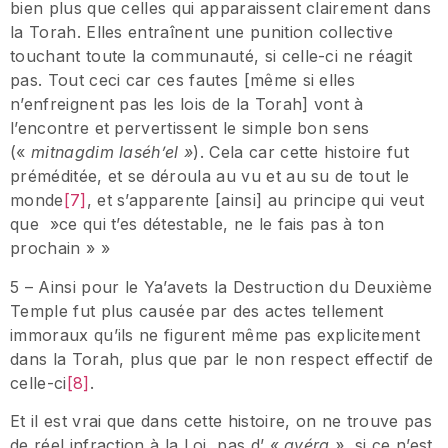
bien plus que celles qui apparaissent clairement dans
la Torah. Elles entraînent une punition collective
touchant toute la communauté, si celle-ci ne réagit
pas. Tout ceci car ces fautes [même si elles
n’enfreignent pas les lois de la Torah] vont à
l’encontre et pervertissent le simple bon sens
(«
mitnagdim laséh’el »
). Cela car cette histoire fut
préméditée, et se déroula au vu et au su de tout le
monde
[7]
, et s’apparente [ainsi] au principe qui veut
que »ce qui t’es détestable, ne le fais pas à ton
prochain » »
5 – Ainsi pour le Ya’avets la Destruction du Deuxième
Temple fut plus causée par des actes tellement
immoraux qu’ils ne figurent même pas explicitement
dans la Torah, plus que par le non respect effectif de
celle-ci
[8]
.
Et il est vrai que dans cette histoire, on ne trouve pas
de réel infraction à la Loi, pas d’ «
avéra »
, si ce n’est