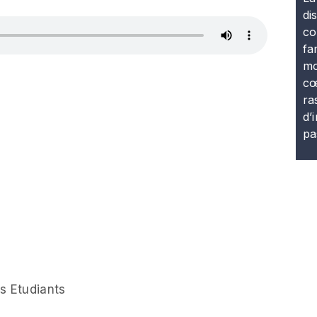
di
co
fa
mo
cœ
ra
d’
pa
s Etudiants