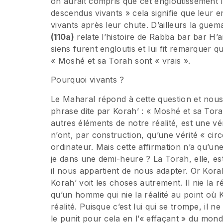
on aurait compris que cet engloutissement le
descendus vivants » cela signifie que leur e
vivants après leur chute. D’ailleurs la guem
(110a)
relate l’histoire de Rabba bar bar H’
siens furent engloutis et lui fit remarquer 
« Moshé et sa Torah sont « vrais ».
Pourquoi vivants ?
Le Maharal répond à cette question et nou
phrase dite par Korah’ : « Moshé et sa Tora
autres éléments de notre réalité, est une v
n’ont, par construction, qu’une vérité « cir
ordinateur. Mais cette affirmation n’a qu’une r
je dans une demi-heure ? La Torah, elle, est v
il nous appartient de nous adapter. Or Kora
Korah’ voit les choses autrement. Il nie la 
qu’un homme qui nie la réalité au point où Ko
réalité. Puisque c’est lui qui se trompe, il ne
le punit pour cela en l’« effaçant » du mond