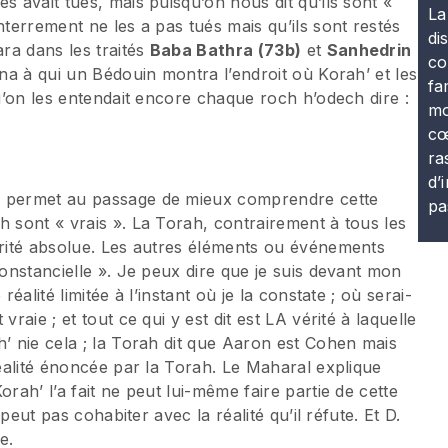
s avait tués, mais puisqu’on nous dit qu’ils sont «
La
nterrement ne les a pas tués mais qu’ils sont restés
di
ara dans les traités
Baba Bathra (73b)
et
Sanhedrin
co
ana à qui un Bédouin montra l’endroit où Korah’ et les
fa
qu’on les entendait encore chaque roch h’odech dire :
mo
cœ
ra
d’
s permet au passage de mieux comprendre cette
pa
h sont « vrais ». La Torah, contrairement à tous les
érité absolue. Les autres éléments ou événements
constancielle ». Je peux dire que je suis devant mon
éalité limitée à l’instant où je la constate ; où serai-
raie ; et tout ce qui y est dit est LA vérité à laquelle
h’ nie cela ; la Torah dit que Aaron est Cohen mais
réalité énoncée par la Torah. Le Maharal explique
rah’ l’a fait ne peut lui-même faire partie de cette
 peut pas cohabiter avec la réalité qu’il réfute. Et D.
e.