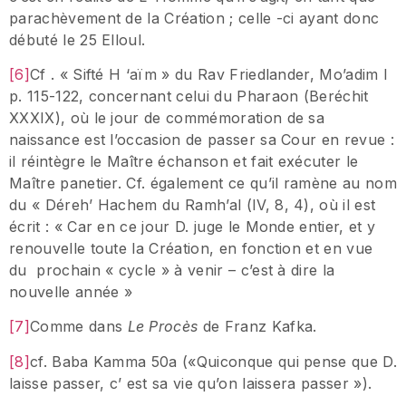
parachèvement de la Création ; celle -ci ayant donc
débuté le 25 Elloul.
[6]
Cf . « Sifté H ‘aïm » du Rav Friedlander, Mo’adim I
p. 115-122, concernant celui du Pharaon (Beréchit
XXXIX), où le jour de commémoration de sa
naissance est l’occasion de passer sa Cour en revue :
il réintègre le Maître échanson et fait exécuter le
Maître panetier. Cf. également ce qu’il ramène au nom
du « Déreh’ Hachem du Ramh’al (IV, 8, 4), où il est
écrit : « Car en ce jour D. juge le Monde entier, et y
renouvelle toute la Création, en fonction et en vue
du prochain « cycle » à venir – c’est à dire la
nouvelle année »
[7]
Comme dans
Le Procès
de Franz Kafka.
[8]
cf. Baba Kamma 50a («Quiconque qui pense que D.
laisse passer, c’ est sa vie qu’on laissera passer »).