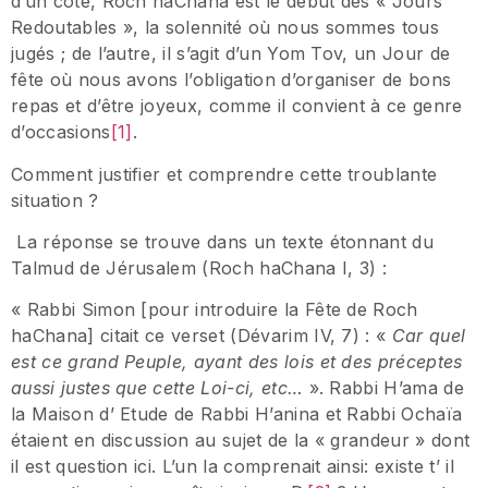
d’un côté, Roch haChana est le début des « Jours
Redoutables », la solennité où nous sommes tous
jugés ; de l’autre, il s’agit d’un Yom Tov, un Jour de
fête où nous avons l’obligation d’organiser de bons
repas et d’être joyeux, comme il convient à ce genre
d’occasions
[1]
.
Comment justifier et comprendre cette troublante
situation ?
La réponse se trouve dans un texte étonnant du
Talmud de Jérusalem (Roch haChana I, 3) :
« Rabbi Simon [pour introduire la Fête de Roch
haChana] citait ce verset (Dévarim IV, 7) : «
Car quel
est ce grand Peuple, ayant des lois et des préceptes
aussi justes que cette Loi-ci, etc…
». Rabbi H’ama de
la Maison d’ Etude de Rabbi H’anina et Rabbi Ochaïa
étaient en discussion au sujet de la « grandeur » dont
il est question ici. L’un la comprenait ainsi: existe t’ il