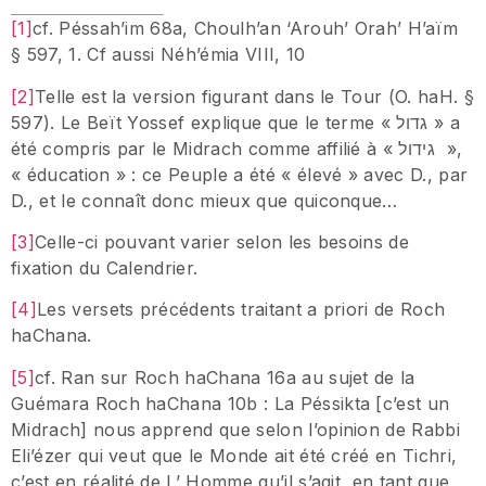
[1]
cf. Péssah’im 68a, Choulh’an ‘Arouh’ Orah’ H’aïm
§ 597, 1. Cf aussi Néh’émia VIII, 10
[2]
Telle est la version figurant dans le Tour (O. haH. §
597). Le Beït Yossef explique que le terme « גדול » a
été compris par le Midrach comme affilié à « גידול »,
« éducation » : ce Peuple a été « élevé » avec D., par
D., et le connaît donc mieux que quiconque…
[3]
Celle-ci pouvant varier selon les besoins de
fixation du Calendrier.
[4]
Les versets précédents traitant a priori de Roch
haChana.
[5]
cf. Ran sur Roch haChana 16a au sujet de la
Guémara Roch haChana 10b : La Péssikta [c’est un
Midrach] nous apprend que selon l’opinion de Rabbi
Eli’ézer qui veut que le Monde ait été créé en Tichri,
c’est en réalité de L’ Homme qu’il s’agit, en tant que