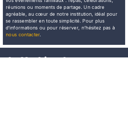
vos événements familiaux : repas, célébrations,
réunions ou moments de partage. Un cadre
agréable, au cœur de notre institution, idéal pour
se rassembler en toute simplicité. Pour plus
d’informations ou pour réserver, n’hésitez pas à
nous contacter
.
La Yechiva des
étudiants
Que ce soit à l’adresse de débutants ou de talmudistes
chevronnés, l’ensemble des cours dispensés à la
Yéchiva des Etudiants se fonde sur les textes de la
Tradition juive.