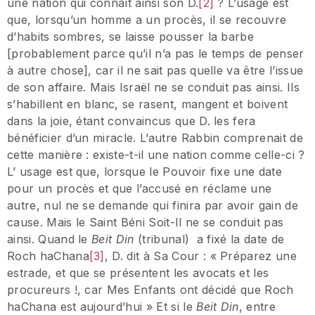
une nation qui connaît ainsi son D.
[2]
? L’usage est
que, lorsqu’un homme a un procès, il se recouvre
d’habits sombres, se laisse pousser la barbe
[probablement parce qu’il n’a pas le temps de penser
à autre chose], car il ne sait pas quelle va être l’issue
de son affaire. Mais Israël ne se conduit pas ainsi. Ils
s’habillent en blanc, se rasent, mangent et boivent
dans la joie, étant convaincus que D. les fera
bénéficier d’un miracle. L’autre Rabbin comprenait de
cette manière : existe-t-il une nation comme celle-ci ?
L’ usage est que, lorsque le Pouvoir fixe une date
pour un procès et que l’accusé en réclame une
autre, nul ne se demande qui finira par avoir gain de
cause. Mais le Saint Béni Soit-Il ne se conduit pas
ainsi. Quand le
Beit Din
(tribunal) a fixé la date de
Roch haChana
[3]
, D. dit à Sa Cour : « Préparez une
estrade, et que se présentent les avocats et les
procureurs !, car Mes Enfants ont décidé que Roch
haChana est aujourd’hui » Et si le
Beit Din
, entre