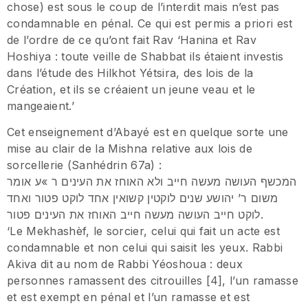
chose) est sous le coup de l’interdit mais n’est pas
condamnable en pénal. Ce qui est permis a priori est
de l’ordre de ce qu’ont fait Rav ‘Hanina et Rav
Hoshiya : toute veille de Shabbat ils étaient investis
dans l’étude des Hilkhot Yétsira, des lois de la
Création, et ils se créaient un jeune veau et le
mangeaient.’
Cet enseignement d’Abayé est en quelque sorte une
mise au clair de la Mishna relative aux lois de
sorcellerie (Sanhédrin 67a) :
המכשף העושה מעשה חייב ולא האוחז את העינים ר »ע אומר
משום ר’ יהושע שנים לוקטין קשואין אחד לוקט פטור ואחד
לוקט חייב העושה מעשה חייב האוחז את העינים פטור.
‘Le Mekhashèf, le sorcier, celui qui fait un acte est
condamnable et non celui qui saisit les yeux. Rabbi
Akiva dit au nom de Rabbi Yéoshoua : deux
personnes ramassent des citrouilles [4], l’un ramasse
et est exempt en pénal et l’un ramasse et est