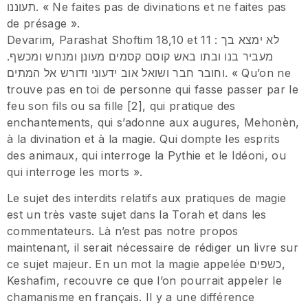
תעוננו. « Ne faites pas de divinations et ne faites pas
de présage ».
Devarim, Parashat Shoftim 18,10 et 11 : לא ימצא בך
מעביר בנו ובתו באש קוסם קסמים מעונן ומנחש ומכשף.
וחובר חבר ושואל אוב ידעוני ודורש אל המתים. « Qu’on ne
trouve pas en toi de personne qui fasse passer par le
feu son fils ou sa fille [2], qui pratique des
enchantements, qui s’adonne aux augures, Mehonèn,
à la divination et à la magie. Qui dompte les esprits
des animaux, qui interroge la Pythie et le Idéoni, ou
qui interroge les morts ».
Le sujet des interdits relatifs aux pratiques de magie
est un très vaste sujet dans la Torah et dans les
commentateurs. Là n’est pas notre propos
maintenant, il serait nécessaire de rédiger un livre sur
ce sujet majeur. En un mot la magie appelée כשפים,
Keshafim, recouvre ce que l’on pourrait appeler le
chamanisme en français. Il y a une différence