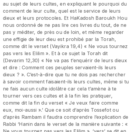
au sujet de leurs cultes, en expliquant le pourquoi du
comment de leur culte, quel est le service de leurs
dieux et leurs protocoles. Et HaKadosh Baroukh Hou
nous ordonné de ne pas lire ces livres du tout, de ne
pas y méditer, de près ou de loin, et même regarder
une effigie de leur dieu est prohibé par la Torah,
comme dit le verset (Vayikra 19,4) « Ne vous tournez
pas vers les Elilim ». Et à ce sujet la Torah dit
(Devarim 12,30) « Ne va pas t’enquérir de leurs dieux
et dire : Comment ces peuples servaient-ils leurs
dieux ? ». C’est-à-dire que tu ne dois pas rechercher
à savoir comment faisaient-ils leurs cultes, même si tu
ne fais aucun culte idolâtre car cela t’amène à te
tourner vers ces cultes et à la fin les pratiquer,
comme dit la fin du verset « Je veux faire comme
eux, moi-aussi ».’ Que ce soit d’après Tossefot ou
d’après Rambam il faudra comprendre l’explication de
Rabbi ‘Hanin dans le verset de la manière suivante : «
Ne vous tournez pas vers les Elilim », ‘vers’ se dit en