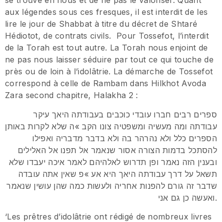
se trouve en nous et de ne pas le valoriser. Quant
aux légendes sous ces fresques, il est interdit de les
lire le jour de Shabbat à titre du décret de Shtaré
Hédiotot, de contrats civils. Pour Tossefot, l’interdit
de la Torah est tout autre. La Torah nous enjoint de
ne pas nous laisser séduire par tout ce qui touche de
près ou de loin à l’idolâtrie. La démarche de Tossefot
correspond à celle de Rambam dans Hilkhot Avoda
Zara second chapitre, Halakha 2 :
ספרים רבים חברו עובדי כוכבים בעבודתה היאך עיקר
עבודתה ומה מעשיה ומשפטיה צונו הקב »ה שלא לקרות באותן
הספרים כלל ולא נהרהר בה ולא בדבר מדבריה ואפילו
להסתכל בדמות הצורה אסור שנאמר אל תפנו אל האלילים
ובענין הזה נאמר ופן תדרוש לאלהיהם לאמר איכה יעבדו שלא
תשאל על דרך עבודתה היאך היא אע »פ שאין אתה עובדה
שדבר זה גורם להפנות אחריה ולעשות כמה שהן עושין שנאמר
ואעשה כן גם אני.
‘Les prêtres d’idolâtrie ont rédigé de nombreux livres