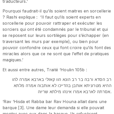
traducteurs.’
Pourquoi faudrait-il qu’ils soient maitres en sorcellerie
? Rashi explique : ‘Il faut qu’ils soient experts en
sorcellerie pour pouvoir rattraper et exécuter les
sorciers qui ont été condamnés par le tribunal et qui
se reposent sur leurs sortilèges pour s’échapper (en
traversant les murs par exemple), ou bien pour
pouvoir confondre ceux qui font croire qu’ils font des
miracles alors que ce ne sont que l’effet de pratiques
magiques.’
Et aussi entre autres, Traité ‘Houlin 105b :
רב הסדא ורבה בר רב הונא הוו קאזלי בארבא אמרה להו
ההיא מטרוניתא אותבן בהדייכו לא אותבוה אמרה מלתא
אסרתה לארבא אמרו אינהו מילתא שריוה.
‘Rav ‘Hisda et Rabba bar Rav Houna allait dans une
barque [3]. Une dame leur demanda si elle pouvait
monter avec eux dans la barque. Ils refusèrent.