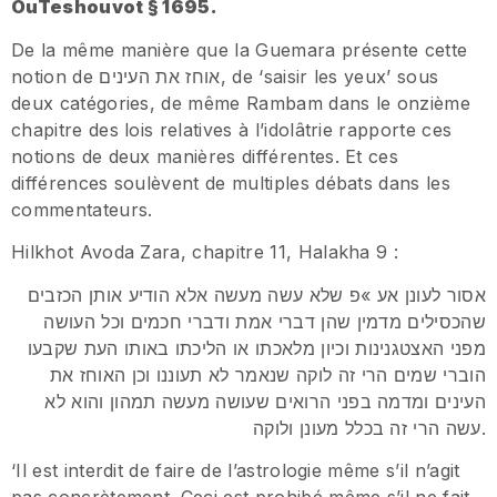
OuTeshouvot § 1695.
De la même manière que la Guemara présente cette
notion de אוחז את העינים, de ‘saisir les yeux’ sous
deux catégories, de même Rambam dans le onzième
chapitre des lois relatives à l’idolâtrie rapporte ces
notions de deux manières différentes. Et ces
différences soulèvent de multiples débats dans les
commentateurs.
Hilkhot Avoda Zara, chapitre 11, Halakha 9 :
אסור לעונן אע »פ שלא עשה מעשה אלא הודיע אותן הכזבים
שהכסילים מדמין שהן דברי אמת ודברי חכמים וכל העושה
מפני האצטגנינות וכיון מלאכתו או הליכתו באותו העת שקבעו
הוברי שמים הרי זה לוקה שנאמר לא תעוננו וכן האוחז את
העינים ומדמה בפני הרואים שעושה מעשה תמהון והוא לא
עשה הרי זה בכלל מעונן ולוקה.
‘Il est interdit de faire de l’astrologie même s’il n’agit