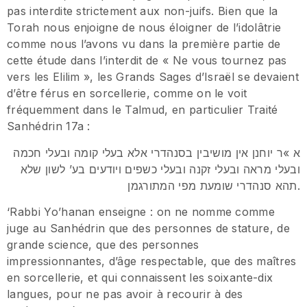
pas interdite strictement aux non-juifs. Bien que la
Torah nous enjoigne de nous éloigner de l’idolâtrie
comme nous l’avons vu dans la première partie de
cette étude dans l’interdit de « Ne vous tournez pas
vers les Elilim », les Grands Sages d’Israël se devaient
d’être férus en sorcellerie, comme on le voit
fréquemment dans le Talmud, en particulier Traité
Sanhédrin 17a :
א »ר יוחנן אין מושיבין בסנהדרי אלא בעלי קומה ובעלי חכמה
ובעלי מראה ובעלי זקנה ובעלי כשפים ויודעים בע’ לשון שלא
תהא סנהדרי שומעת מפי המתורגמן.
‘Rabbi Yo’hanan enseigne : on ne nomme comme
juge au Sanhédrin que des personnes de stature, de
grande science, que des personnes
impressionnantes, d’âge respectable, que des maîtres
en sorcellerie, et qui connaissent les soixante-dix
langues, pour ne pas avoir à recourir à des