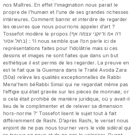
nos Maîtres. En effet l’imagination nous parait le
propre de l’humain et l’une de ses grandes richesses
intérieures. Comment bannir et interdire de regarder
les œuvres que nous pourrions appeler d’art ?
Tossefot modère le propos (דה »מ ודיוקני עצמה אף
בחול אסור) : ‘Il nous semble que l’on parle ici de
représentations faites pour l’idolâtrie mais si ces
dessins et images ne sont faites que dans un but
esthétique il est permis de les regarder. La preuve en
est le fait que la Guemara dans le Traité Avoda Zara
(50a) relève les qualités exceptionnelles de Rabbi
Mena’hem béRabbi Simaï qui ne regardait même pas
l’effigie qui était gravée sur les pièces de monnaie, or
si cela était prohibé de manière juridique, où y avait-il
lieu de le complimenter et de relever sa dimension
hors-norme ?’ Tossefot lisent le sujet tout à fait
différemment de Rashi. D’après Rashi, le verset nous
enjoint de ne pas nous tourner vers le vide sidéral qui