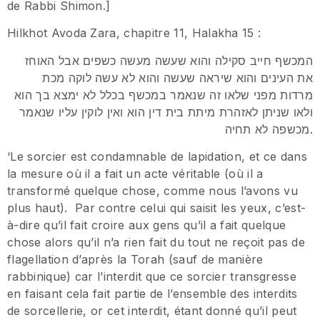
de Rabbi Shimon.]
Hilkhot Avoda Zara, chapitre 11, Halakha 15 :
המכשף חייב סקילה והוא שעשה מעשה כשפים אבל האוחז
את העינים והוא שיראה שעשה והוא לא עשה לוקה מכת
מרדות מפני שלאו זה שנאמר במכשף בכלל לא ימצא בך הוא
ולאו שניתן לאזהרת מיתת בית דין הוא ואין לוקין עליו שנאמר
מכשפה לא תחיה.
‘Le sorcier est condamnable de lapidation, et ce dans
la mesure où il a fait un acte véritable (où il a
transformé quelque chose, comme nous l’avons vu
plus haut). Par contre celui qui saisit les yeux, c’est-
à-dire qu’il fait croire aux gens qu’il a fait quelque
chose alors qu’il n’a rien fait du tout ne reçoit pas de
flagellation d’après la Torah (sauf de manière
rabbinique) car l’interdit que ce sorcier transgresse
en faisant cela fait partie de l’ensemble des interdits
de sorcellerie, or cet interdit, étant donné qu’il peut