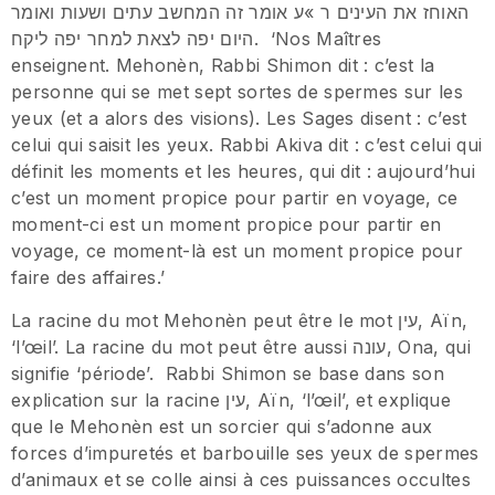
האוחז את העינים ר »ע אומר זה המחשב עתים ושעות ואומר
היום יפה לצאת למחר יפה ליקח. ‘Nos Maîtres
enseignent. Mehonèn, Rabbi Shimon dit : c’est la
personne qui se met sept sortes de spermes sur les
yeux (et a alors des visions). Les Sages disent : c’est
celui qui saisit les yeux. Rabbi Akiva dit : c’est celui qui
définit les moments et les heures, qui dit : aujourd’hui
c’est un moment propice pour partir en voyage, ce
moment-ci est un moment propice pour partir en
voyage, ce moment-là est un moment propice pour
faire des affaires.’
La racine du mot Mehonèn peut être le mot עין, Aïn,
‘l’œil’. La racine du mot peut être aussi עונה, Ona, qui
signifie ‘période’. Rabbi Shimon se base dans son
explication sur la racine עין, Aïn, ‘l’œil’, et explique
que le Mehonèn est un sorcier qui s’adonne aux
forces d’impuretés et barbouille ses yeux de spermes
d’animaux et se colle ainsi à ces puissances occultes