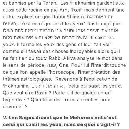
et bannies par la Torah. Les ‘Hakhamim gardent eux-
aussi cette racine de עין, Aïn, ‘l’œil’ mais donnent une
autre explication que Rabbi Shimon. זה האוחז את
העינים, ‘c’est celui qui saisit les yeux’. Rashi explique :
אוחז את העינים אוחז וסוגר עיני הבריות ומראה להם כאילו
עושה דברים של פלא והוא אינו עושה כלום. ‘Il saisit les
yeux. Il ferme les yeux des gens et leur fait voir
comme s’il faisait des choses incroyables alors qu’il
ne fait rien du tout.’ Rabbi Akiva analyse le mot dans
le sens de période, עונה, Ona. Pour lui l’interdit touche
ce que l’on appelle l’horoscope, l’interprétation des
thèmes astrologiques. Revenons à l’explication de
‘Hakhamim, אוחז את העינים , ‘celui qui saisit les yeux’.
Que veut dire Rashi ? Parle-t-il de quelqu’un qui
hypnotise ? Qui utilise des forces occultes pour
envouter ?
V.
Les Sages disent que le Mehonèn est c’est
celui qui saisit les yeux, mais de quoi s’agit-il ?