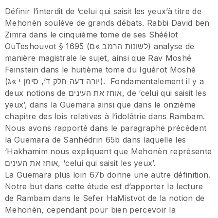
Définir l’interdit de ‘celui qui saisit les yeux’à titre de
Mehonèn soulève de grands débats. Rabbi David ben
Zimra dans le cinquième tome de ses Shéélot
OuTeshouvot § 1695 (לשונות הרמב »ם) analyse de
manière magistrale le sujet, ainsi que Rav Moshé
Feinstein dans le huitième tome du Iguérot Moshé
(יורה דעה חלק ד’, סימן י »ג). Fondamentalement il y a
deux notions de אוחז את העינים, de ‘celui qui saisit les
yeux’, dans la Guemara ainsi que dans le onzième
chapitre des lois relatives à l’idolâtrie dans Rambam.
Nous avons rapporté dans le paragraphe précédent
la Guemara de Sanhédrin 65b dans laquelle les
‘Hakhamim nous expliquent que Mehonèn représente
אוחז את העינים, ‘celui qui saisit les yeux’.
La Guemara plus loin 67b donne une autre définition.
Notre but dans cette étude est d’apporter la lecture
de Rambam dans le Sefer HaMistvot de la notion de
Mehonèn, cependant pour bien percevoir la