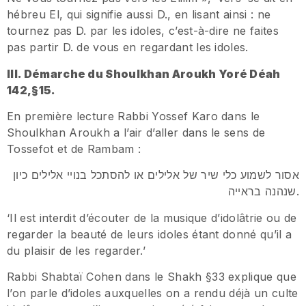
hébreu El, qui signifie aussi D., en lisant ainsi : ne
tournez pas D. par les idoles, c’est-à-dire ne faites
pas partir D. de vous en regardant les idoles.
III. Démarche du Shoulkhan Aroukh Yoré Déah
142,§15.
En première lecture Rabbi Yossef Karo dans le
Shoulkhan Aroukh a l’air d’aller dans le sens de
Tossefot et de Rambam :
אסור לשמוע כלי שיר של אלילים או להסתכל בנויי אלילים כיון
שנהנה בראייה.
‘Il est interdit d’écouter de la musique d’idolâtrie ou de
regarder la beauté de leurs idoles étant donné qu’il a
du plaisir de les regarder.’
Rabbi Shabtaï Cohen dans le Shakh §33 explique que
l’on parle d’idoles auxquelles on a rendu déjà un culte