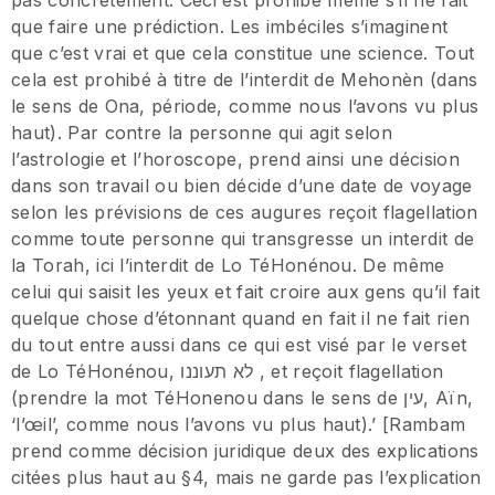
pas concrètement. Ceci est prohibé même s’il ne fait
que faire une prédiction. Les imbéciles s’imaginent
que c’est vrai et que cela constitue une science. Tout
cela est prohibé à titre de l’interdit de Mehonèn (dans
le sens de Ona, période, comme nous l’avons vu plus
haut). Par contre la personne qui agit selon
l’astrologie et l’horoscope, prend ainsi une décision
dans son travail ou bien décide d’une date de voyage
selon les prévisions de ces augures reçoit flagellation
comme toute personne qui transgresse un interdit de
la Torah, ici l’interdit de Lo TéHonénou. De même
celui qui saisit les yeux et fait croire aux gens qu’il fait
quelque chose d’étonnant quand en fait il ne fait rien
du tout entre aussi dans ce qui est visé par le verset
de Lo TéHonénou, לא תעוננו , et reçoit flagellation
(prendre la mot TéHonenou dans le sens de עין, Aïn,
‘l’œil’, comme nous l’avons vu plus haut).’ [Rambam
prend comme décision juridique deux des explications
citées plus haut au §4, mais ne garde pas l’explication