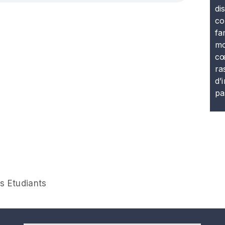
di
co
fa
mo
cœ
ra
d’
pa
s Etudiants