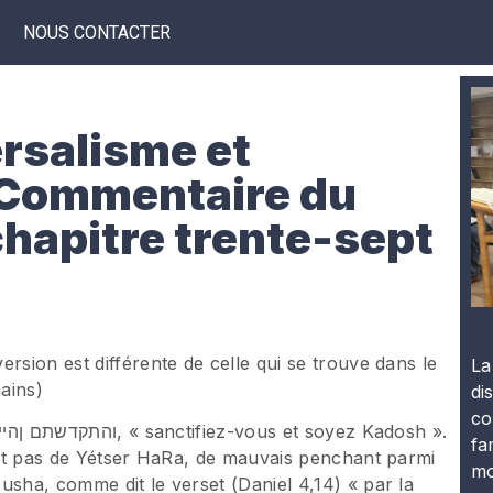
NOUS CONTACTER
ersalisme et
 Commentaire du
chapitre trente-sept
rsion est différente de celle qui se trouve dans le
La
ains)
di
co
fa
’ont pas de Yétser HaRa, de mauvais penchant parmi
mo
usha, comme dit le verset (Daniel 4,14) « par la