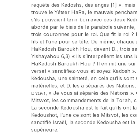
requête des Kadoshs, des anges [1] », mais 
trouve le Yétser HaRa, le mauvais penchant
s’ils pouvaient tenir bon avec ces deux Ked
abordé par le biais de la parabole suivante,
trois couronnes pour le roi. Que fit le roi 
fils et l’une pour sa tête. De même, chaque
HaKadosh Baroukh Hou, devant D., trois sai
Yishayahou 6,3) « ils s’interpellent les uns
HaKadosh Baroukh Hou ? Il en mit une sur Sa
verset « sanctifiez-vous et soyez Kadosh ».
Kedousha, une sainteté, en cela qu’ils son
matérielles, et D. les a séparés des Nations, comme 
העמים, « Je vous ai séparés des Nations ». Ceci se concrétise par le fait que D. leur a donné les
Mitsvot, les commandements de la Torah, ce
La seconde Kedousha est le fait qu’ils ont la
Kedoushot, l’une ce sont les Mitsvot, les 
sanctifié Israël, la seconde Kedousha est la T
supérieure.’