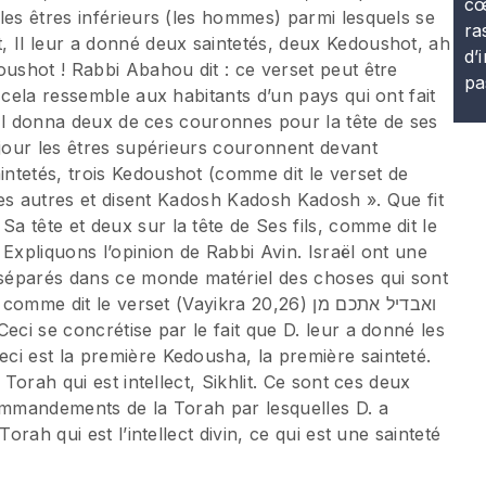
cœ
les êtres inférieurs (les hommes) parmi lesquels se
ra
, Il leur a donné deux saintetés, deux Kedoushot, ah
d’
oushot ! Rabbi Abahou dit : ce verset peut être
pa
 cela ressemble aux habitants d’un pays qui ont fait
? Il donna deux de ces couronnes pour la tête de ses
 jour les êtres supérieurs couronnent devant
ntetés, trois Kedoushot (comme dit le verset de
 les autres et disent Kadosh Kadosh Kadosh ». Que fit
 tête et deux sur la tête de Ses fils, comme dit le
 Expliquons l’opinion de Rabbi Avin. Israël ont une
t séparés dans ce monde matériel des choses qui sont
dit le verset (Vayikra 20,26) ואבדיל אתכם מן
ci est la première Kedousha, la première sainteté.
 Torah qui est intellect, Sikhlit. Ce sont ces deux
commandements de la Torah par lesquelles D. a
orah qui est l’intellect divin, ce qui est une sainteté