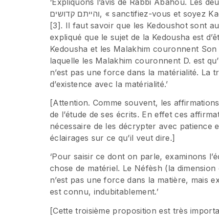
‘Expliquons l’avis de Rabbi Abahou. Les deux sa
והייתם קדושים, « sanctifiez-vous et soyez Kadosh » sont dites en référence à la grandeur d’Israël
[3]. Il faut savoir que les Kedoushot sont 
expliqué que le sujet de la Kedousha est d’êt
Kedousha et les Malakhim couronnent Son 
laquelle les Malakhim couronnent D. est qu’I
n’est pas une force dans la matérialité. La t
d’existence avec la matérialité.’
[Attention. Comme souvent, les affirmations 
de l’étude de ses écrits. En effet ces affir
nécessaire de les décrypter avec patience e
éclairages sur ce qu’il veut dire.]
‘Pour saisir ce dont on parle, examinons l
chose de matériel. Le Néfèsh (la dimension de
n’est pas une force dans la matière, mais ex
est connu, indubitablement.’
[Cette troisième proposition est très import