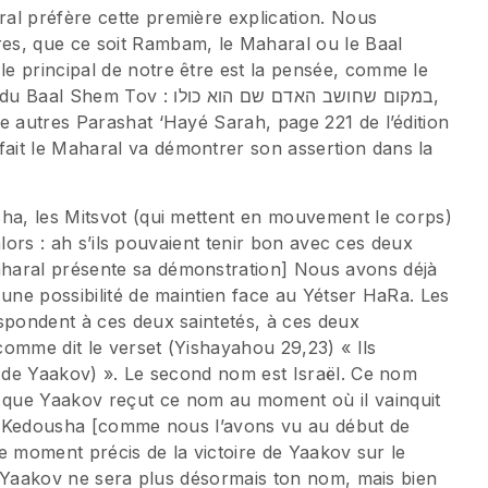
al préfère cette première explication. Nous
es, que ce soit Rambam, le Maharal ou le Baal
e principal de notre être est la pensée, comme le
במקום שחושב האדם שם הוא כולו,
e autres Parashat ‘Hayé Sarah, page 221 de l’édition
ait le Maharal va démontrer son assertion dans la
sha, les Mitsvot (qui mettent en mouvement le corps)
 alors : ah s’ils pouvaient tenir bon avec ces deux
haral présente sa démonstration] Nous avons déjà
 une possibilité de maintien face au Yétser HaRa. Les
spondent à ces deux saintetés, à ces deux
omme dit le verset (Yishayahou 29,23) « Ils
. de Yaakov) ». Le second nom est Israël. Ce nom
que Yaakov reçut ce nom au moment où il vainquit
une Kedousha [comme nous l’avons vu au début de
 ce moment précis de la victoire de Yaakov sur le
t : Yaakov ne sera plus désormais ton nom, mais bien