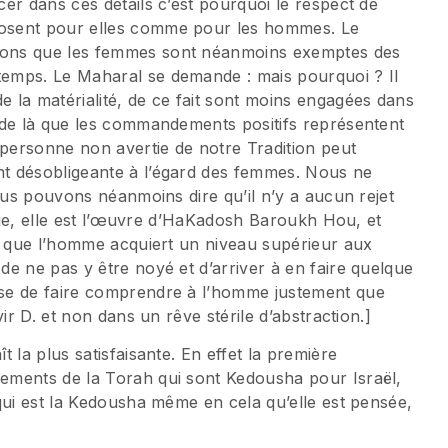
er dans ces détails c’est pourquoi le respect de
osent pour elles comme pour les hommes. Le
yons que les femmes sont néanmoins exemptes des
emps. Le Maharal se demande : mais pourquoi ? Il
 la matérialité, de ce fait sont moins engagées dans
 de là que les commandements positifs représentent
personne non avertie de notre Tradition peut
t désobligeante à l’égard des femmes. Nous ne
Nous pouvons néanmoins dire qu’il n’y a aucun rejet
ique, elle est l’œuvre d’HaKadosh Baroukh Hou, et
té que l’homme acquiert un niveau supérieur aux
e ne pas y être noyé et d’arriver à en faire quelque
se de faire comprendre à l’homme justement que
ir D. et non dans un rêve stérile d’abstraction.]
 la plus satisfaisante. En effet la première
ements de la Torah qui sont Kedousha pour Israël,
qui est la Kedousha même en cela qu’elle est pensée,