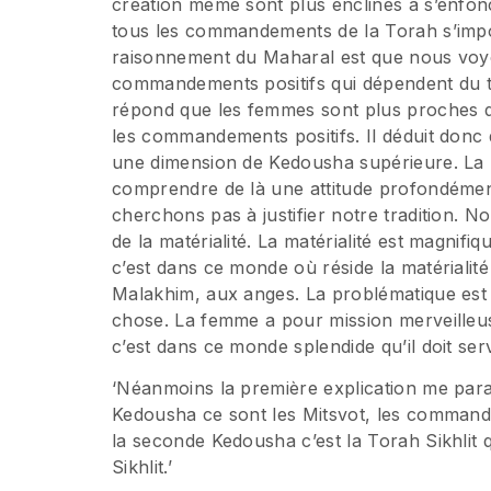
création même sont plus enclines à s’enfonc
tous les commandements de la Torah s’imp
raisonnement du Maharal est que nous vo
commandements positifs qui dépendent du t
répond que les femmes sont plus proches de
les commandements positifs. Il déduit donc
une dimension de Kedousha supérieure. La 
comprendre de là une attitude profondémen
cherchons pas à justifier notre tradition. 
de la matérialité. La matérialité est magnif
c’est dans ce monde où réside la matériali
Malakhim, aux anges. La problématique est d
chose. La femme a pour mission merveilleu
c’est dans ce monde splendide qu’il doit serv
‘Néanmoins la première explication me paraît
Kedousha ce sont les Mitsvot, les command
la seconde Kedousha c’est la Torah Sikhlit 
Sikhlit.’