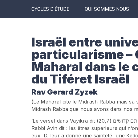
CYCLES D’ÉTUDE
QUI SOMMES NOUS
Israël entre univ
particularisme –
Maharal dans le 
du Tiféret Israël
Rav Gerard Zyzek
(Le Maharal cite le Midrash Rabba mais sa ve
Midrash Rabba que nous avons dans nos m
‘Le verset dans Vayikra dit (20,7) והתקדשתם ןהייתם קדושים, « sanctifiez-vous et soyez Kadosh ».
Rabbi Avin dit : les êtres supérieurs qui n
eux, D. leur a donné une sainteté, une Kedo