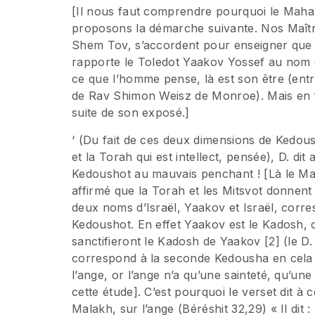
[Il nous faut comprendre pourquoi le Mahar
proposons la démarche suivante. Nos Maîtr
Shem Tov, s’accordent pour enseigner que l
rapporte le Toledot Yaakov Yossef au nom du Baal Shem Tov : 
ce que l’homme pense, là est son être (entr
de Rav Shimon Weisz de Monroe). Mais en f
suite de son exposé.]
‘ (Du fait de ces deux dimensions de Kedou
et la Torah qui est intellect, pensée), D. dit
Kedoushot au mauvais penchant ! [Là le Ma
affirmé que la Torah et les Mitsvot donnent
deux noms d’Israël, Yaakov et Israël, corre
Kedoushot. En effet Yaakov est le Kadosh, c
sanctifieront le Kadosh de Yaakov [2] (le D
correspond à la seconde Kedousha en cela 
l’ange, or l’ange n’a qu’une sainteté, qu’
cette étude]. C’est pourquoi le verset dit à
Malakh, sur l’ange (Béréshit 32,29) « Il di