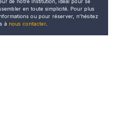
ur de notre institution, idéal pour se
ssembler en toute simplicité. Pour plus
informations ou pour réserver, n’hésitez
s à
nous contacter
.