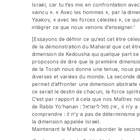
Israël, car tu t’es mis en confrontation ave
vaincu ». « Avec les hommes », par la dim
Yaakov, « avec les forces célestes », ce qui l
intégrer ce que nous venons d’enseigner.’
[Essayons de définir ce qu’est cet être céles
de la démonstration du Maharal que cet être
dimension de Kedousha qui quelque part se
proposons de dire que la première dimensio
de la Torah nous donne une tenue, nous per
diverses et variées du monde. La seconde d
permet d’affronter une dimension abstraite 
ce serait le destin de chacun, la force spir
C’est par rapport à cela que nos Maîtres n
de Rabbi Yo’hanan : אין מזל לישראל , il n’y a pas de déterminisme pour Israël. Il faudra
comprendre : il n’y a pas de déterminisme p
la dimension appelée Israël.
Maintenant le Maharal va aborder le second 