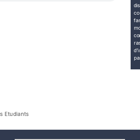
di
co
fa
mo
cœ
ra
d’
pa
s Etudiants