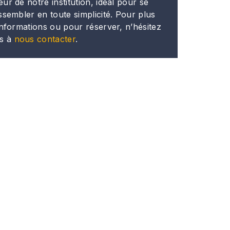
ur de notre institution, idéal pour se
ssembler en toute simplicité. Pour plus
informations ou pour réserver, n’hésitez
s à
nous contacter
.