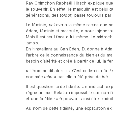
Rav Chimchon Raphaël Hirsch explique que
le souvenir. En effet, le masculin est celui 
générations, des
toldot,
passe toujours par 
Le féminin,
nekeva
a la même racine que
n
Adam, féminin et masculin, a pour injonction
Mais il est seul face à lui-même. Le midrach
jamais.
En l’installant au Gan Eden, D. donne à Ada
l’arbre de la connaissance du bien et du ma
besoin d’altérité et crée à partir de lui, la
« L’homme dit alors : « C’est celle-ci enfin 
nommée
icha
» car elle a été prise de
ich.
Il est question ici de fidélité. Un midrach e
règne animal. Relation impossible car non fid
et une fidélité ;
ich
pouvant ainsi être tradui
Au nom de cette fidélité, une explication ex