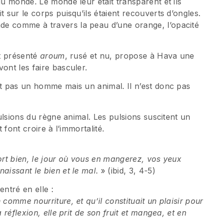
du monde. Le monde leur était transparent et ils
t sur le corps puisqu’ils étaient recouverts d’ongles.
de comme à travers la peau d’une orange, l’opacité
st présenté
aroum
, rusé et nu, propose à Hava une
ont les faire basculer.
st pas un homme mais un animal. Il n’est donc pas
pulsions du règne animal. Les pulsions suscitent un
 font croire à l’immortalité.
fort bien, le jour où vous en mangerez, vos yeux
aissant le bien et le mal
. » (ibid, 3, 4-5)
entré en elle :
comme nourriture, et qu’il constituait un plaisir pour
 réflexion, elle prit de son fruit et mangea, et en