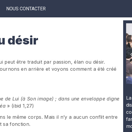
NOUS CONTACTER
u désir
ui peut être traduit par passion, élan ou désir.
etournons en arrière et voyons comment a été créé
La
e de Lui (à Son image) ; dans une enveloppe digne
di
réa
» (ibid 1,27)
co
s le même corps. Mais il n’y a aucun conflit entre
fa
 sa fonction.
mo