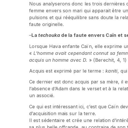
Nous analyserons donc les trois dernières 
femme envers son mari qui apparait être une
pulsions et qui rééquilibre sans doute la r
faute originelle.
–
La
techouka
de la faute envers Caïn et 
Lorsque Hava enfante Caïn, elle exprime un
«
L’homme avait cependant connut sa femme H
acquis un homme avec D.
» (Berechit, 4, 1)
Acquis est exprimé par le terme :
kaniti,
qui
Ce dernier est donc acquis par sa mère, il e
l’absence d’Adam dans le verset et à la rel
un associé.
Ce qui est intéressant ici, c’est que Caïn dev
d’acquisition mais sur la terre.
Il est sédentaire et crée une relation d’intér
sa plus belle offrande, au contraire de son 