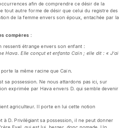
occurrences afin de comprendre ce désir de la
 tout autre forme de désir que celui du registre des
elation de la femme envers son époux, entachée par la
ses compères
:
 ressenti étrange envers son enfant :
ava. Elle conçut et enfanta Caïn ; elle dit : « J’ai
 porte la même racine que Caïn.
st sa possession. Ne nous attardons pas ici, sur
ation exprimée par Hava envers D. qui semble devenir
ient agriculteur. Il porte en lui cette notion
êt à D. Privilégiant sa possession, il ne peut donner
frère Evel, qui est lui, berger, donc nomade. Un