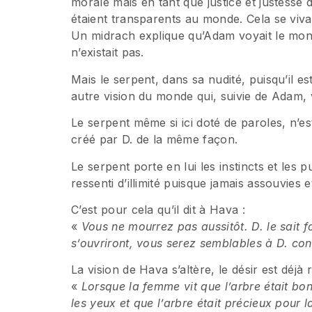
morale mais en tant que justice et justesse 
étaient transparents au monde. Cela se vivai
Un midrach explique qu’Adam voyait le mon
n’existait pas.
Mais le serpent, dans sa nudité, puisqu’il e
autre vision du monde qui, suivie de Adam, v
Le serpent même si ici doté de paroles, n’e
créé par D. de la même façon.
Le serpent porte en lui les instincts et les 
ressenti d’illimité puisque jamais assouvies et
C’est pour cela qu’il dit à Hava :
«
Vous ne mourrez pas aussitôt. D. le sait 
s’ouvriront, vous serez semblables à D. conn
La vision de Hava s’altère, le désir est déjà r
«
Lorsque la femme vit que l’arbre était bon 
les yeux et que l’arbre était précieux pour la