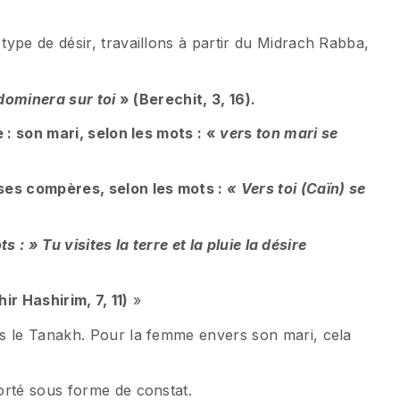
 type de désir, travaillons à partir du Midrach Rabba,
 dominera sur toi
» (Berechit, 3, 16).
e : son mari, selon les mots : «
ver
s
ton mari se
 ses compères, selon les mots :
« Vers toi (Caïn) se
ts : » Tu visites la terre et la pluie la désire
ir Hashirim, 7, 11)
»
ns le Tanakh. Pour la femme envers son mari, cela
orté sous forme de constat.