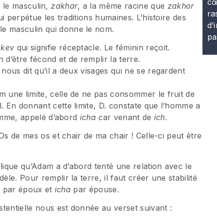
cœ
 le masculin
, zakhar
, a la même racine que
zakhor
ra
qui perpétue les traditions humaines. L’histoire des
d’
le masculin qui donne le nom.
pa
ekev
qui signifie réceptacle. Le féminin reçoit.
 d’être fécond et de remplir la terre.
 nous dit qu’il a deux visages qui ne se regardent
m une limite, celle de ne pas consommer le fruit de
l. En donnant cette limite, D. constate que l’homme a
 femme, appelé d’abord
icha c
ar venant de
ich.
! Os de mes os et chair de ma chair ! Celle-ci peut être
xplique qu’Adam a d’abord tenté une relation avec le
èle. Pour remplir la terre, il faut créer une stabilité
t par époux et
icha
par épouse.
istentielle nous est donnée au verset suivant :