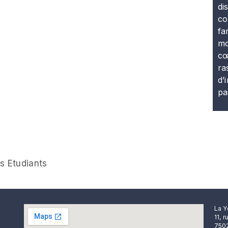
di
co
fa
mo
cœ
ra
d’
pa
s Etudiants
La Y
11, 
7502