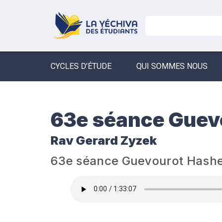
CYCLES D’ÉTUDE
QUI SOMMES NOUS
63e séance Gue
Rav Gerard Zyzek
63e séance Guevourot Hash