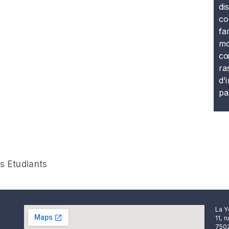
di
co
fa
mo
cœ
ra
d’
pa
s Etudiants
La Y
11, 
7502