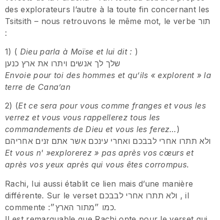
des explorateurs l’autre à la toute fin concernant les
Tsitsith – nous retrouvons le même mot, le verbe תור
:
1) (
Dieu parla à Moïse et lui dit :
)
שלך לך אנשים ויתרו את ארץ כנען
Envoie pour toi des hommes et qu’ils « explorent » la
terre de Cana’an
2) (
Et ce sera pour vous comme franges et vous les
verrez et vous vous rappellerez tous les
commandements de Dieu et vous les ferez…
)
ולא תתרו אחרי לבבכם ואחרי עינכם אשר אתם זנים אחריהם
Et vous n' »explorerez » pas après vos cœurs et
après vos yeux après qui vous êtes corrompus
.
Rachi, lui aussi établit ce lien mais d’une manière
différente. Sur le verset ולא תתרו אחרי לבבכם , il
commente :כמו ״מתור הארץ״.
Il est remarquable que Rachi opte pour le verset qui