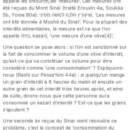
appelle les shiourim,les ‘mesures’. Ces mesures ont
été reçues du Mont Sinaï (traité Erouvin 4a, Soukka
5b, Yoma 80a): שיעורין הלכה למשה מסיני, ‘Les mesures
ont été donnée à Moshé du Sinaï’. Pour la plupart des
interdits alimentaires, la mesure est ce que l’on
appelle כזית, kazaït, ‘une mesure d’une olive[4]’.
Une question se pose alors : si l’on est sanctionné sur
le fait de consommer le volume d’une olive d’interdit,
qu’est-ce qui va constituer ce volume pour être
considéré comme ‘une consommation’ ? Expliquons-
nous (Rashi sur Pessa’him 44a) : si quelqu’un mange
un grain d’interdit à 8 heures du matin et ensuite un
autre grain de cet interdit trois heures après, et ainsi
de suite, dirons-nous que cette personne aura
consommé un kazaït d’interdit ? Est-ce que les grains
s’ajoutent ?
Une seconde loi reçue du Sinaï vient résoudre ce
problème, c’est le concept de ‘consommation du