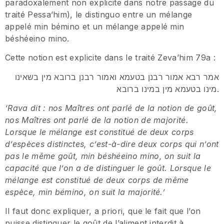
paradoxalement non explicite dans notre passage du
traité Pessa’him), le distinguo entre un mélange
appelé min bémino et un mélange appelé min
béshéeino mino.
Cette notion est explicite dans le traité Zeva’him 79a :
אמר רבא אמור רבנן בטעמא ואמור רבנן ברובא מין בשאינו
מינו בטעמא מין במינו ברובא.
‘Rava dit : nos Maîtres ont parlé de la notion de goût,
nos Maîtres ont parlé de la notion de majorité.
Lorsque le mélange est constitué de deux corps
d’espèces distinctes, c’est-à-dire deux corps qui n’ont
pas le même goût, min béshéeino mino, on suit la
capacité que l’on a de distinguer le goût. Lorsque le
mélange est constitué de deux corps de même
espèce, min bémino, on suit la majorité.’
Il faut donc expliquer, a priori, que le fait que l’on
puisse distinguer le goût de l’aliment interdit à