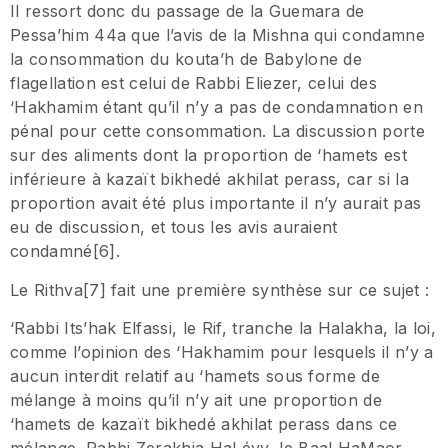
Il ressort donc du passage de la Guemara de
Pessa’him 44a que l’avis de la Mishna qui condamne
la consommation du kouta’h de Babylone de
flagellation est celui de Rabbi Eliezer, celui des
‘Hakhamim étant qu’il n’y a pas de condamnation en
pénal pour cette consommation. La discussion porte
sur des aliments dont la proportion de ‘hamets est
inférieure à kazaït bikhedé akhilat perass, car si la
proportion avait été plus importante il n’y aurait pas
eu de discussion, et tous les avis auraient
condamné[6].
Le Rithva[7] fait une première synthèse sur ce sujet :
‘Rabbi Its’hak Elfassi, le Rif, tranche la Halakha, la loi,
comme l’opinion des ‘Hakhamim pour lesquels il n’y a
aucun interdit relatif au ‘hamets sous forme de
mélange à moins qu’il n’y ait une proportion de
‘hamets de kazaït bikhedé akhilat perass dans ce
mélange. Rabbi Zerakhia HaLévy, le Baal HaMaor