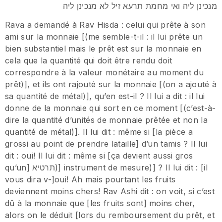
מנכינן ליה ואי מחמת תרעא זיל לא מנכינן ליה
Rava a demandé à Rav Hisda : celui qui prête à son
ami sur la monnaie [(me semble-t-il : il lui prête un
bien substantiel mais le prêt est sur la monnaie en
cela que la quantité qui doit être rendu doit
correspondre à la valeur monétaire au moment du
prêt)], et ils ont rajouté sur la monnaie [(on a ajouté à
sa quantité de métal)], qu’en est-il ? Il lui a dit : il lui
donne de la monnaie qui sort en ce moment [(c’est-à-
dire la quantité d’unités de monnaie prêtée et non la
quantité de métal)]. Il lui dit : même si [la pièce a
grossi au point de prendre lataille] d’un tamis ? Il lui
dit : oui! Il lui dit : même si [ça devient aussi gros
qu’un] תרטיא)] instrument de mesure)] ? Il lui dit : [il
vous dira v-]oui! Ah mais pourtant les fruits
deviennent moins chers! Rav Ashi dit : on voit, si c’est
dû à la monnaie que [les fruits sont] moins cher,
alors on le déduit [lors du remboursement du prêt, et