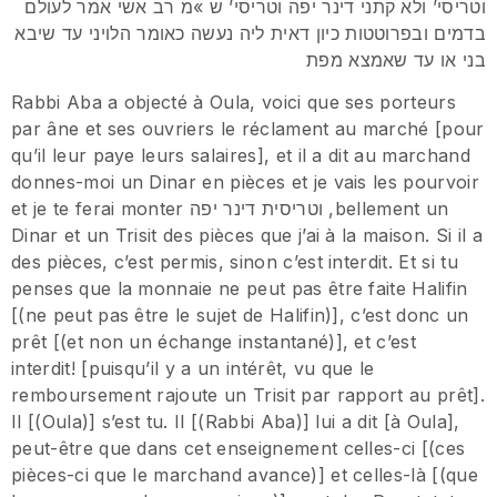
וטריסי’ ולא קתני דינר יפה וטריסי’ ש »מ רב אשי אמר לעולם
בדמים ובפרוטטות כיון דאית ליה נעשה כאומר הלויני עד שיבא
בני או עד שאמצא מפת
Rabbi Aba a objecté à Oula, voici que ses porteurs
par âne et ses ouvriers le réclament au marché [pour
qu’il leur paye leurs salaires], et il a dit au marchand
donnes-moi un Dinar en pièces et je vais les pourvoir
et je te ferai monter וטריסית דינר יפה ,bellement un
Dinar et un Trisit des pièces que j’ai à la maison. Si il a
des pièces, c’est permis, sinon c’est interdit. Et si tu
penses que la monnaie ne peut pas être faite Halifin
[(ne peut pas être le sujet de Halifin)], c’est donc un
prêt [(et non un échange instantané)], et c’est
interdit! [puisqu’il y a un intérêt, vu que le
remboursement rajoute un Trisit par rapport au prêt].
Il [(Oula)] s’est tu. Il [(Rabbi Aba)] lui a dit [à Oula],
peut-être que dans cet enseignement celles-ci [(ces
pièces-ci que le marchand avance)] et celles-là [(que