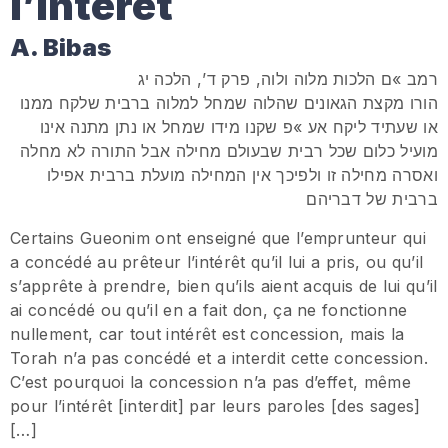
l’intérêt
A. Bibas
רמב »ם הלכות מלוה ולוה, פרק ד’, הלכה יג
הורו מקצת הגאונים שהלוה שמחל למלוה ברבית שלקח ממנו
או שעתיד ליקח אע »פ שקנו מידו שמחל או נתן מתנה אינו
מועיל כלום שכל רבית שבעולם מחילה אבל התורה לא מחלה
ואסרה מחילה זו ולפיכך אין המחילה מועלת ברבית אפילו
ברבית של דבריהם
Certains Gueonim ont enseigné que l’emprunteur qui
a concédé au prêteur l’intérêt qu’il lui a pris, ou qu’il
s’apprête à prendre, bien qu’ils aient acquis de lui qu’il
ai concédé ou qu’il en a fait don, ça ne fonctionne
nullement, car tout intérêt est concession, mais la
Torah n’a pas concédé et a interdit cette concession.
C’est pourquoi la concession n’a pas d’effet, même
pour l’intérêt [interdit] par leurs paroles [des sages]
[…]