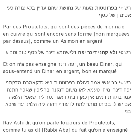
רש »י
בפרוטטות
מעות של נחושת שהם עדיין בלא צורה כעין
אסימון של כסף
Par des Proutetots, qui sont des pièces de monnaie
en cuivre qui sont encore sans forme [non marquées
par dessus], comme un Asimon en argent
רש »י
ולא קתני דינר יפה
דלישתמע דינר של כסף טוב וטבוע
Et on n’a pas enseigné יפה דינר ,un beau Dinar, qui
sous-entend un Dinar en argent, bon et marqué
רש »י רב אשי אמר לעולם בפרוטטות היא כדקאמרת מדקתני
יפה דינר ומיהו טעמא לאו משום דנקנה בחליפין שאפי’ התנה
עמו בתורת דמים אין כאן רבית דאגר נטר ליה שאפי’ הלואה
אם יש לו בביתו מותר לתת לו עודף דהוה ליה הלויני עד שיבא
בני
Rav Ashi dit qu’on parle toujours de Proutetots,
comme tu as dit [Rabbi Aba] du fait qu’on a enseigné