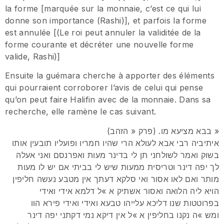
la forme [marquée sur la monnaie, c’est ce qui lui
donne son importance (Rashi)], et parfois la forme
est annulée [(Le roi peut annuler la validitée de la
forme courante et décréter une nouvelle forme
valide, Rashi)]
Ensuite la guémara cherche à apporter des éléments
qui pourraient corroborer l’avis de celui qui pense
qu’on peut faire Halifin avec de la monnaie. Dans sa
recherche, elle ramène le cas suivant.
בבא מציעא מו. (פרק « הזהב) »
איתיביה רבי אבא לעולא הרי שהיו חמריו ופועליו תובעין אותו
בשוק ואמר לשולחני תן לי בדינר מעות ואפרנסם ואני אעלה
לך יפה דינר וטריסית ממעות שיש לי בביתי אם יש לו מעות
מותר ואם לאו אסור ואי סלקא דעתך אין מטבע נעשה חליפין
הויא ליה הלואה ואסור אשתיק א »ל דלמא אידי ואידי
בפרוטטות שנו דליכא עלייהו טבעא ואידי ואידי פירא הוו
ומש »ה נקנו בחליפין א »ל אין דיקא נמי דקתני יפה דינר