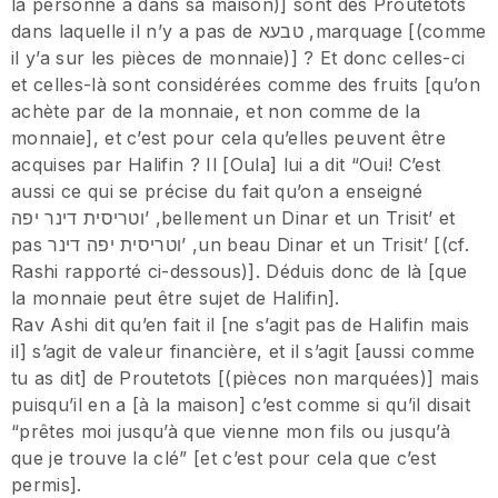
la personne a dans sa maison)] sont des Proutetots
dans laquelle il n’y a pas de טבעא ,marquage [(comme
il y’a sur les pièces de monnaie)] ? Et donc celles-ci
et celles-là sont considérées comme des fruits [qu’on
achète par de la monnaie, et non comme de la
monnaie], et c’est pour cela qu’elles peuvent être
acquises par Halifin ? Il [Oula] lui a dit “Oui! C’est
aussi ce qui se précise du fait qu’on a enseigné
וטריסית דינר יפה’ ,bellement un Dinar et un Trisit’ et
pas וטריסית יפה דינר’ ,un beau Dinar et un Trisit’ [(cf.
Rashi rapporté ci-dessous)]. Déduis donc de là [que
la monnaie peut être sujet de Halifin].
Rav Ashi dit qu’en fait il [ne s’agit pas de Halifin mais
il] s’agit de valeur financière, et il s’agit [aussi comme
tu as dit] de Proutetots [(pièces non marquées)] mais
puisqu’il en a [à la maison] c’est comme si qu’il disait
“prêtes moi jusqu’à que vienne mon fils ou jusqu’à
que je trouve la clé” [et c’est pour cela que c’est
permis].