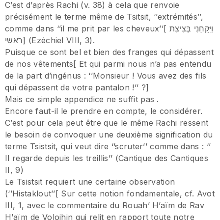
C’est d’après Rachi (v. 38) à cela que renvoie
précisément le terme même de Tsitsit, ‘’extrémités’’,
comme dans ‘’il me prit par les cheveux’’[ וַיִּקָּחֵנִי בְּצִיצִת
רֹאשִׁי] (Ezéchiel VIII, 3).
Puisque ce sont bel et bien des franges qui dépassent
de nos vêtements[ Et qui parmi nous n’a pas entendu
de la part d’ingénus : ‘’Monsieur ! Vous avez des fils
qui dépassent de votre pantalon !’’ ?]
Mais ce simple appendice ne suffit pas .
Encore faut-il le prendre en compte, le considérer.
C’est pour cela peut être que le même Rachi ressent
le besoin de convoquer une deuxième signification du
terme Tsistsit, qui veut dire ‘’scruter’’ comme dans : ‘’
Il regarde depuis les treillis’’ (Cantique des Cantiques
II, 9)
Le Tsistsit requiert une certaine observation
(‘’Histaklout’’[ Sur cette notion fondamentale, cf. Avot
III, 1, avec le commentaire du Rouah’ H’aïm de Rav
H’aïm de Volojhin qui relit en rapport toute notre