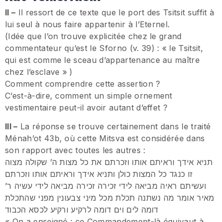
II –
Il ressort de ce texte que le port des Tsitsit suffit à
lui seul à nous faire appartenir à l’Eternel.
(Idée que l’on trouve explicitée chez le grand
commentateur qu’est le Sforno (v. 39) : « le Tsitsit,
qui est comme le sceau d’appartenance au maître
chez l’esclave » )
Comment comprendre cette assertion ?
C’est-à-dire, comment un simple ornement
vestimentaire peut-il avoir autant d’effet ?
III –
La réponse se trouve certainement dans le traité
Ménah’ot 43b, où cette Mitsva est considérée dans
son rapport avec toutes les autres :
תניא אידך וראיתם אותו וזכרתם את כל מצות ה’ שקולה מצוה
זו כנגד כל המצות כולן ותניא אידך וראיתם אותו וזכרתם
ועשיתם ראיה מביאה לידי זכירה זכירה מביאה לידי עשיה ר’
מאיר אומר מה נשתנה תכלת מכל מיני צבעונין מפני שהתכלת
דומה לים וים דומה לרקיע ורקיע לכסא הכבוד
« On a enseigné : ce Commandement-là équivaut à