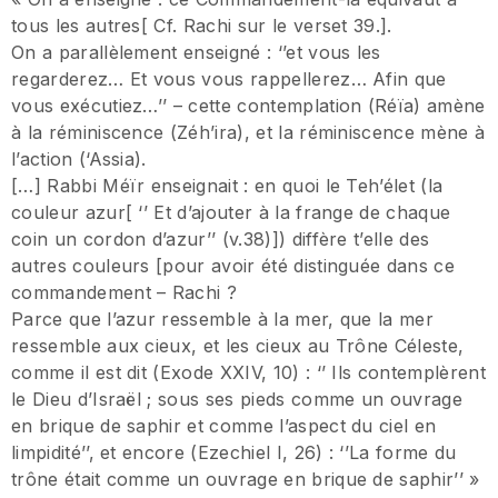
tous les autres[ Cf. Rachi sur le verset 39.].
On a parallèlement enseigné : ‘’et vous les
regarderez… Et vous vous rappellerez… Afin que
vous exécutiez…’’ – cette contemplation (Réïa) amène
à la réminiscence (Zéh’ira), et la réminiscence mène à
l’action (‘Assia).
[…] Rabbi Méïr enseignait : en quoi le Teh’élet (la
couleur azur[ ‘’ Et d’ajouter à la frange de chaque
coin un cordon d’azur’’ (v.38)]) diffère t’elle des
autres couleurs [pour avoir été distinguée dans ce
commandement – Rachi ?
Parce que l’azur ressemble à la mer, que la mer
ressemble aux cieux, et les cieux au Trône Céleste,
comme il est dit (Exode XXIV, 10) : ‘’ Ils contemplèrent
le Dieu d’Israël ; sous ses pieds comme un ouvrage
en brique de saphir et comme l’aspect du ciel en
limpidité’’, et encore (Ezechiel I, 26) : ‘’La forme du
trône était comme un ouvrage en brique de saphir’’ »