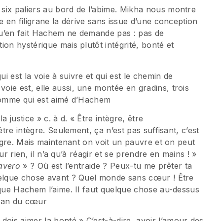
six paliers au bord de l’abime. Mikha nous montre
e en filigrane la dérive sans issue d’une conception
qu’en fait Hachem ne demande pas : pas de
on hystérique mais plutôt intégrité, bonté et
 est la voie à suivre et qui est le chemin de
ie est, elle aussi, une montée en gradins, trois
’homme qui est aimé d’Hachem
a justice » c. à d. « Être intègre, être
être intègre. Seulement, ça n’est pas suffisant, c’est
tègre. Mais maintenant on voit un pauvre et on peut
our rien, il n’a qu’à réagir et se prendre en mains ! »
avero
» ? Où est l’entraide ? Peux-tu me prêter ta
uelque chose avant ? Quel monde sans cœur ! Être
 que Hachem l’aime. Il faut quelque chose au-dessus
’élan du cœur
dois aimer la bonté » C’est-à-dire, avoir l’amour des