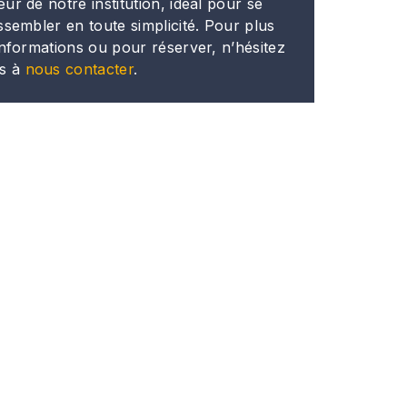
ur de notre institution, idéal pour se
ssembler en toute simplicité. Pour plus
informations ou pour réserver, n’hésitez
s à
nous contacter
.