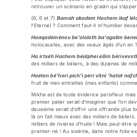
retrouver un scénario en gradin qui s’appar
(6, 6 et 7)
Bamah akadem Hachem ikaf lé
l’Eternel ? Comment faut-il m’humilier deva
Haaqadéménou be’ololoth ba’agalim bene
holocaustes, avec des veaux âgés d’un an 
Ha irtséh Hachem béalphei eilim bérivevo
des milliers de béliers, à des dizaines de mill
Haeten bé’hori pich’i péri vitni ‘hatat nafc
fruit de mes entrailles (mes enfants) comme
Mikha est de toute évidence persifleur mai
premier palier serait d’imaginer que l’on de
deuxième serait d’offrir une offrande plus 
là on fait mieux avec des milliers de bélier
milliers de rivières d’huile ! Mais peut-être 
premier-né ! Au sixième, dans notre folie exp