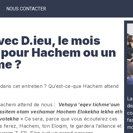
NOUS CONTACTER
ec D.ieu, le mois
is pour Hachem ou un
me ?
dans cet entretien ? Qu’est-ce-que Hachem attend
La
 Hachem attend de nous :
Vehaya ‘eqev tichme’oun
di
ssitem otam vechamar Hachem Elokekha lekha eth
co
avotekha
« Ce sera, parce que vous écouterez ces
fa
 ferez, Hachem, ton Eloqim, te gardera l’alliance et
mo