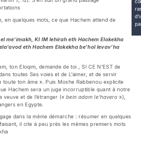
evarim 7, 12). S’en suit un grand passage
cœ
rtations
ra
d’
in, en quelques mots, ce que Hachem attend de
pa
el me’imakh, KI IM lehirah eth Hachem Elokekha
vela’avod eth Hachem Elokekha be’hol levav’ha
hem, ton Eloqim, demande de toi , SI CE N’EST de
ns toutes Ses voies et de L’aimer, et de servir
e toute ton âme ». Puis Moshe Rabbenou explicite
ue Hachem sera un juge incorruptible quant à notre
a veuve et de l’étranger («
bein adam le’havero
»),
angers en Egypte.
’engage dans la même démarche : résumer en quelques
aisant, il cite à peu près les mêmes premiers mots
kha