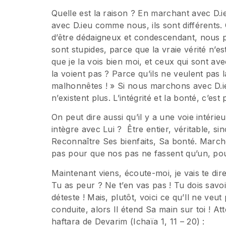
Quelle est la raison ? En marchant avec D
avec D.ieu comme nous, ils sont différents. 
d’être dédaigneux et condescendant, nous p
sont stupides, parce que la vraie vérité n’est
que je la vois bien moi, et ceux qui sont av
la voient pas ? Parce qu’ils ne veulent pas l
malhonnêtes ! » Si nous marchons avec D.ie
n’existent plus. L’intégrité et la bonté, c’es
On peut dire aussi qu’il y a une voie intérieu
intègre avec Lui ? Être entier, véritable, si
Reconnaître Ses bienfaits, Sa bonté. Marc
pas pour que nos pas ne fassent qu’un, pou
Maintenant viens, écoute-moi, je vais te dir
Tu as peur ? Ne t’en vas pas ! Tu dois savoi
déteste ! Mais, plutôt, voici ce qu’Il ne veut
conduite, alors Il étend Sa main sur toi ! A
haftara de Devarim (Ichaïa 1, 11 – 20) :