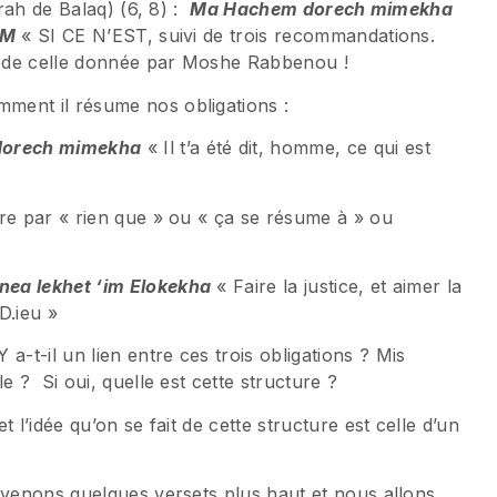
arah de Balaq) (6, 8) :
Ma Hachem dorech mimekha
IM
« SI CE N’EST, suivi de trois recommandations.
te de celle donnée par Moshe Rabbenou !
ment il résume nos obligations :
dorech mimekha
« Il t’a été dit, homme, ce qui est
re par « rien que » ou « ça se résume à » ou
nea lekhet ‘im Elokekha
« Faire la justice, et aimer la
D.ieu »
t-il un lien entre ces trois obligations ? Mis
e ? Si oui, quelle est cette structure ?
 l’idée qu’on se fait de cette structure est celle d’un
evenons quelques versets plus haut et nous allons