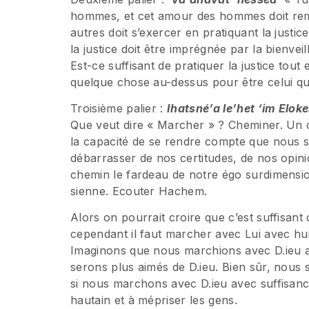
hommes, et cet amour des hommes doit rempl
autres doit s’exercer en pratiquant la justic
la justice doit être imprégnée par la bienveil
Est-ce suffisant de pratiquer la justice tou
quelque chose au-dessus pour être celui que 
Troisième palier :
Ihatsné’a le’het ‘im Elok
Que veut dire « Marcher » ? Cheminer. Un c
la capacité de se rendre compte que nous 
débarrasser de nos certitudes, de nos opini
chemin le fardeau de notre égo surdimensio
sienne. Ecouter Hachem.
Alors on pourrait croire que c’est suffisant
cependant il faut marcher avec Lui avec hum
Imaginons que nous marchions avec D.ieu
serons plus aimés de D.ieu. Bien sûr, nous 
si nous marchons avec D.ieu avec suffisance
hautain et à mépriser les gens.