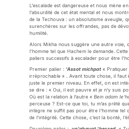
L’escalade est dangereuse et nous mène en 
l’absurdité de cet état mental et nous montr
de la Techouva : un absolutisme aveugle, 
surenchères sur les offrandes, pas de dévoti
humilité.
Alors Mikha nous suggère une autre voie, qui
l’homme tel que Hachem le demande. Cette vo
paliers successifs à escalader pour être l
Premier palier :
‘Assot michpat
« Pratiquer l
irréprochable » . Avant toute chose, il faut 
juste le premier niveau. En effet, on est in
se dire : « Oui, il est pauvre et je n’y suis p
Où est la relation à l’autre «
Bein adam le’h
perceuse ? Est-ce que toi, tu m’as prêté q
intègre ne suffit pas pour être l’homme tel
de l’intégrité. Cette chose, c’est la bonté, l
Deuxième palier :
va’ahavat ‘hessed
« Tu 