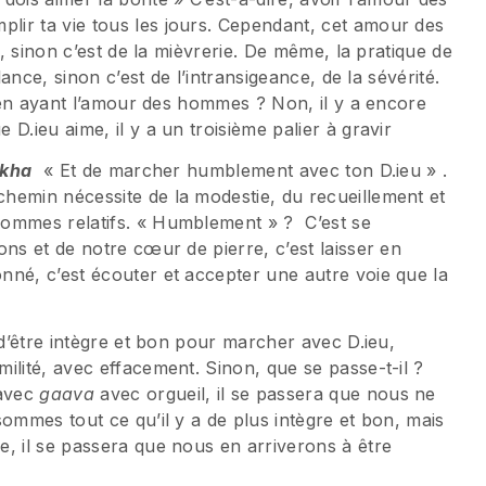
ir ta vie tous les jours. Cependant, cet amour des
e, sinon c’est de la mièvrerie. De même, la pratique de
lance, sinon c’est de l’intransigeance, de la sévérité.
t en ayant l’amour des hommes ? Non, il y a encore
D.ieu aime, il y a un troisième palier à gravir
ekha
« Et de marcher humblement avec ton D.ieu » .
hemin nécessite de la modestie, du recueillement et
sommes relatifs. « Humblement » ? C’est se
ons et de notre cœur de pierre, c’est laisser en
nné, c’est écouter et accepter une autre voie que la
 d’être intègre et bon pour marcher avec D.ieu,
ilité, avec effacement. Sinon, que se passe-t-il ?
 avec
gaava
avec orgueil, il se passera que nous ne
sommes tout ce qu’il y a de plus intègre et bon, mais
, il se passera que nous en arriverons à être