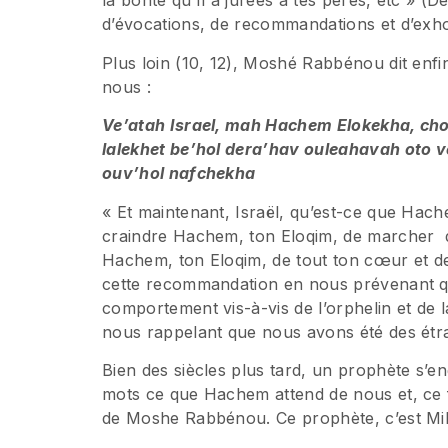
la bonté qu’Il a jurées à tes pères, etc » (D
d’évocations, de recommandations et d’exho
Plus loin (10, 12), Moshé Rabbénou dit enf
nous :
Ve’atah Israel, mah Hachem Elokekha, cho
lalekhet be’hol dera’hav ouleahavah oto 
ouv’hol nafchekha
« Et maintenant, Israël, qu’est-ce que Hac
craindre Hachem, ton Eloqim, de marcher da
Hachem, ton Eloqim, de tout ton cœur et d
cette recommandation en nous prévenant q
comportement vis-à-vis de l’orphelin et de l
nous rappelant que nous avons été des étr
Bien des siècles plus tard, un prophète s
mots ce que Hachem attend de nous et, ce f
de Moshe Rabbénou. Ce prophète, c’est Mi