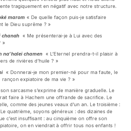
ente tragiquement en négatif avec notre structure.
loké marom
« De quelle façon puis-je satisfaire
nt le Dieu suprême ? »
i chanah
« Me présenterai-je à Lui avec des
? »
th na’halei chamen
« L’Eternel prendra-t-il plaisir à
iers de rivières d’huile ? »
hi
« Donnerai-je mon premier-né pour ma faute, le
 rançon expiatoire de ma vie ? »
s son sarcasme s’exprime de manière graduelle. Le
vrait faire à Hachem une offrande de sacrifice. Le
belle, comme des jeunes veaux d’un an. Le troisième :
s. Le quatrième, soyons généreux : des dizaines de
que c’est insuffisant : au cinquième on offre son
iatoire, on en viendrait à offrir tous nos enfants !