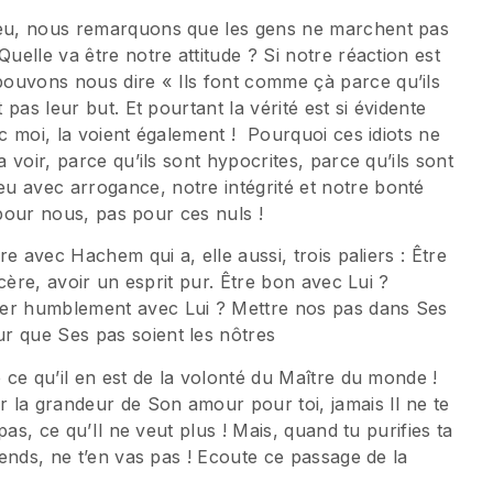
.ieu, nous remarquons que les gens ne marchent pas
Quelle va être notre attitude ? Si notre réaction est
ouvons nous dire « Ils font comme çà parce qu’ils
 pas leur but. Et pourtant la vérité est si évidente
ec moi, la voient également ! Pourquoi ces idiots ne
a voir, parce qu’ils sont hypocrites, parce qu’ils sont
u avec arrogance, notre intégrité et notre bonté
t pour nous, pas pour ces nuls !
re avec Hachem qui a, elle aussi, trois paliers : Être
ncère, avoir un esprit pur. Être bon avec Lui ?
her humblement avec Lui ? Mettre nos pas dans Ses
r que Ses pas soient les nôtres
e ce qu’il en est de la volonté du Maître du monde !
r la grandeur de Son amour pour toi, jamais Il ne te
 pas, ce qu’Il ne veut plus ! Mais, quand tu purifies ta
ttends, ne t’en vas pas ! Ecoute ce passage de la