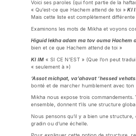
Voici ses paroles (qui font partie de la haft
« Qu’est-ce que Hachem attend de toi »
KI 
Mais cette liste est complètement différen
Examinons les mots de Mikha et voyons com
Higuid lekha adam ma tov ouma Hachem 
bien et ce que Hachem attend de toi »
KI IM
« SI CE N’EST » (Que l’on peut tradui
« seulement à »)
‘Assot michpat, va’ahavat ‘hessed vehats
bonté et de marcher humblement avec ton 
Mikha nous expose trois commandements. Y a-
ensemble, donnent t’ils une structure global
Nous pensons qu’il y a bien une structure, et
gradin ou d’une échelle.
Pour expliquer cette notion de structure, r