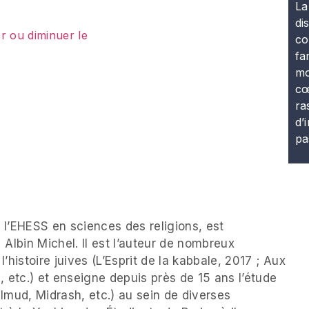
La
di
r ou diminuer le
co
fa
mo
cœ
ra
d’
pa
 l’EHESS en sciences des religions, est
 Albin Michel. Il est l’auteur de nombreux
’histoire juives (L’Esprit de la kabbale, 2017 ; Aux
, etc.) et enseigne depuis près de 15 ans l’étude
lmud, Midrash, etc.) au sein de diverses