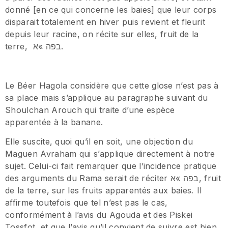
donné [en ce qui concerne les baies] que leur corps
disparait totalement en hiver puis revient et fleurit
depuis leur racine, on récite sur elles, fruit de la
terre, בפה »א.
Le Béer Hagola considère que cette glose n’est pas à
sa place mais s’applique au paragraphe suivant du
Shoulchan Arouch qui traite d’une espèce
apparentée à la banane.
Elle suscite, quoi qu’il en soit, une objection du
Maguen Avraham qui s’applique directement à notre
sujet. Celui-ci fait remarquer que l’incidence pratique
des arguments du Rama serait de réciter בפה »א, fruit
de la terre, sur les fruits apparentés aux baies
.
Il
affirme toutefois que tel n’est pas le cas,
conformément à l’avis du Agouda et des Piskei
Tossfot, et que l’avis qu’il convient de suivre est bien