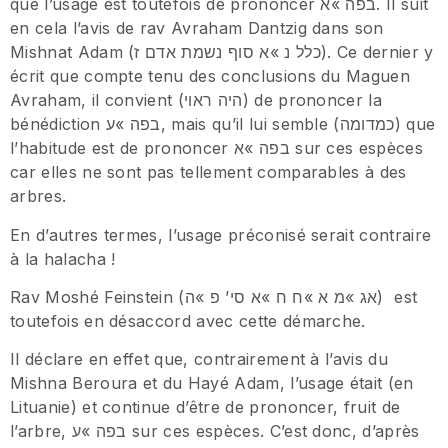
que l’usage est toutefois de prononcer בפה »א. Il suit
en cela l’avis de rav Avraham Dantzig dans son
Mishnat Adam (כלל נ »א סוף נשמת אדם ז). Ce dernier y
écrit que compte tenu des conclusions du Maguen
Avraham, il convient (היה ראוי) de prononcer la
bénédiction בפה »ע, mais qu’il lui semble (כמדומה) que
l’habitude est de prononcer בפה »א sur ces espèces
car elles ne sont pas tellement comparables à des
arbres.
En d’autres termes, l’usage préconisé serait contraire
à la halacha !
Rav Moshé Feinstein (אג »מ א »ח ח »א סי’ פ »ה) est
toutefois en désaccord avec cette démarche.
Il déclare en effet que, contrairement à l’avis du
Mishna Beroura et du Hayé Adam, l’usage était (en
Lituanie) et continue d’être de prononcer, fruit de
l’arbre, בפה »ע sur ces espèces. C’est donc, d’après