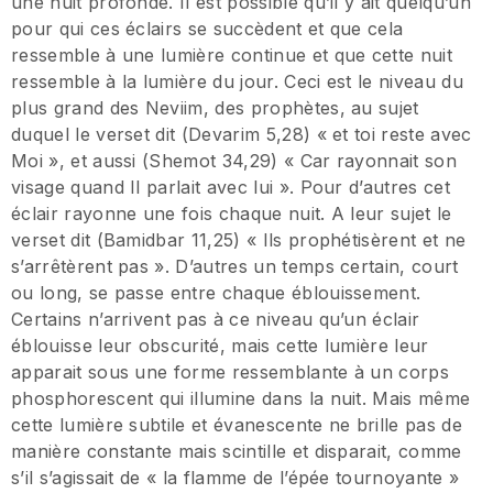
une nuit profonde. Il est possible qu’il y ait quelqu’un
pour qui ces éclairs se succèdent et que cela
ressemble à une lumière continue et que cette nuit
ressemble à la lumière du jour. Ceci est le niveau du
plus grand des Neviim, des prophètes, au sujet
duquel le verset dit (Devarim 5,28) « et toi reste avec
Moi », et aussi (Shemot 34,29) « Car rayonnait son
visage quand Il parlait avec lui ». Pour d’autres cet
éclair rayonne une fois chaque nuit. A leur sujet le
verset dit (Bamidbar 11,25) « Ils prophétisèrent et ne
s’arrêtèrent pas ». D’autres un temps certain, court
ou long, se passe entre chaque éblouissement.
Certains n’arrivent pas à ce niveau qu’un éclair
éblouisse leur obscurité, mais cette lumière leur
apparait sous une forme ressemblante à un corps
phosphorescent qui illumine dans la nuit. Mais même
cette lumière subtile et évanescente ne brille pas de
manière constante mais scintille et disparait, comme
s’il s’agissait de « la flamme de l’épée tournoyante »