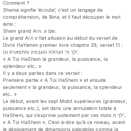
Comment ?
Shema signifie ‘écoute’, c’est un langage de
compréhension, de Bina, et il faut découper le mot
ainsi :
Shem grand Aïn. שם ע.
Le grand Aïn ע fait allusion au début du verset de
Divré HaYamim premier livre chapitre 29, verset 11 :
לך ה' הגדולה והגבורה והתפארת וכו'.
« A Toi HaShem la grandeur, la puissance, la
splendeur etc.. »
Il y a deux parties dans ce verset :
Première partie « A Toi HaShem » et ensuite
seulement « la grandeur, la puissance, la splendeur
etc.. »
Le début, avant les sept Midot supérieures (grandeur,
puissance etc..), est dans une annulation totale à
HaShem, qui s’exprime justement par ces mots לך ה',
« A Toi HaShem ». C’est-à-dire qu’à ce niveau, avant
le déploiement de dimensions palpables comme la