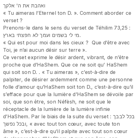
ואהבת את ה' אלקך
« Tu aimeras l’Eternel ton D. ». Comment aborder ce
verset ?
Prenons-le dans le sens du verset de Téhilim 73,25 :
מי לי בשמים ועמך לא חפצתי בארץ.
« Qui est pour moi dans les cieux ? Que d’être avec
Toi, je n’ai aucun désir sur terre ».
Ce verset exprime le désir ardent, vibrant, de n’être
proche que d’HaShem. Que ce ne soit qu’ HaShem
qui soit son D. . « Tu aimeras », c’est-à-dire de
palpiter, de désirer ardemment comme une personne
folle d’amour qu’HaShem soit ton D., c’est-à-dire qu’il
s’efface pour que la lumière d’HaShem se dévoile par
soi, que son être, son Néfèsh, ne soit que le
réceptacle de la lumière de la lumière infinie
d’HaShem. Par le biais de la suite du verset : בכל לבבך
ובכל נפשך, « avec tout ton cœur, avec toute ton
âme », c’est-à-dire qu’il palpite avec tout son cœur