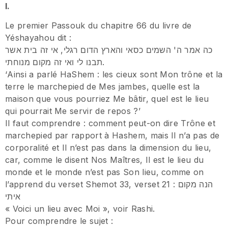
I.
Le premier Passouk du chapitre 66 du livre de
Yéshayahou dit :
כה אמר ה' השמים כסאי והארץ הדום רגלי, אי זה בית אשר
תבנו לי ואי זה מקום מנוחתי.
‘Ainsi a parlé HaShem : les cieux sont Mon trône et la
terre le marchepied de Mes jambes, quelle est la
maison que vous pourriez Me bâtir, quel est le lieu
qui pourrait Me servir de repos ?’
Il faut comprendre : comment peut-on dire Trône et
marchepied par rapport à Hashem, mais Il n’a pas de
corporalité et Il n’est pas dans la dimension du lieu,
car, comme le disent Nos Maîtres, Il est le lieu du
monde et le monde n’est pas Son lieu, comme on
l’apprend du verset Shemot 33, verset 21 : הנה מקום
איתי
« Voici un lieu avec Moi », voir Rashi.
Pour comprendre le sujet :