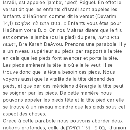
Israël, est appelée ‘jambe’, ‘pied’, Réguèl. En effet le
verset dit que les enfants d’Israël sont appelés les
‘enfants d’HaShem’ comme dit le verset (Devarim
14,1) בנים אתם לה' אלקיכם, « Enfants vous êtes pour
HaShem votre D. ». Or nos Maîtres disent que le fils
est comme la jambe (ou le pied) du père, ברא כרעא
דאבוה, Bra Karah DéAvou. Prenons une parabole. Il y
a un niveau supérieur au pieds par rapport à la tête
en cela que les pieds font avancer et porte la tête.
Les pieds amènent la tête là où elle le veut. Il se
trouve donc que la tête a besoin des pieds. Nous
voyons aussi que la vitalité de la tête dépend des
pieds, et que par des méridiens d’énergie la tête peut
se soigner par les pieds. De cette manière nous
pouvons appeler les pieds tête et la tête pied car elle
se trouve à un niveau moindre que les pieds sous cet
aspect des choses.
Grace à cette parabole nous pouvons aborder deux
notions profondes, celle deבסופן נעוץ תחילתן, ‘d’union