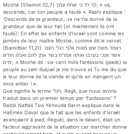
Moshé (Shemot 32,7) לך רד כי שחת עמך, « va,
descends, car ton peuple a fauté ». Rashi explique :
‘Descends de ta grandeur, Je ne t’ai donné de la
grandeur que de leur fait (or maintenant ils ont
fauté)’. En effet les enfants d’Israël sont comme les
jambes de leur maître Moshé, comme dit le verset
(Bamidbar 11,21) ויאמר משה שש מאות אלף רגלי העם
אשר אנכי בקרבו ואתה אמרת בשר אתן להם ואכלו חודש
ימים, « Moshé dit : six-cent mille fantassins (pieds) le
peuple au sein duquel je me trouve et Tu me dis que
je leur donne de la viande et qu’ils en mangent un
mois entier ! ».
Que signifie le terme רגלי, Ragli, que nous avons
traduit dans un premier temps par ‘fantassins’ ?
Rabbi Naftali Tsvi Yéhouda Berin explique dans le
HaEmèk Davar que le fait que les enfants d’Israël
avançaient à pied, Réguèl, dans le désert, était un
facteur aggravant de la situation car marcher donne