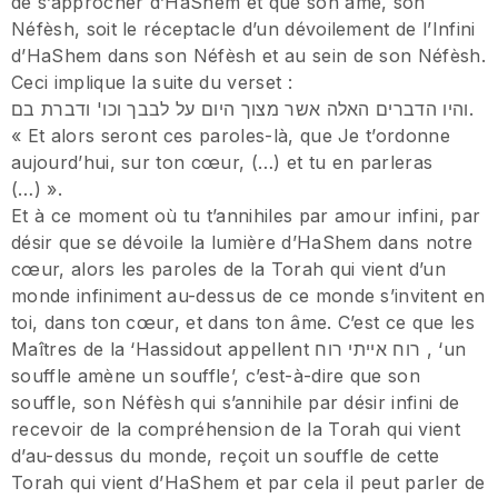
de s’approcher d’HaShem et que son âme, son
Néfèsh, soit le réceptacle d’un dévoilement de l’Infini
d’HaShem dans son Néfèsh et au sein de son Néfèsh.
Ceci implique la suite du verset :
והיו הדברים האלה אשר מצוך היום על לבבך וכו' ודברת בם.
« Et alors seront ces paroles-là, que Je t’ordonne
aujourd’hui, sur ton cœur, (…) et tu en parleras
(…) ».
Et à ce moment où tu t’annihiles par amour infini, par
désir que se dévoile la lumière d’HaShem dans notre
cœur, alors les paroles de la Torah qui vient d’un
monde infiniment au-dessus de ce monde s’invitent en
toi, dans ton cœur, et dans ton âme. C’est ce que les
Maîtres de la ‘Hassidout appellent רוח אייתי רוח , ‘un
souffle amène un souffle’, c’est-à-dire que son
souffle, son Néfèsh qui s’annihile par désir infini de
recevoir de la compréhension de la Torah qui vient
d’au-dessus du monde, reçoit un souffle de cette
Torah qui vient d’HaShem et par cela il peut parler de